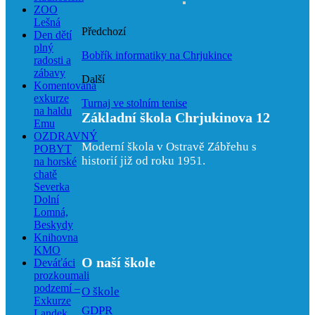
ZOO
Lešná
Předchozí
Den dětí
plný
Bobřík informatiky na Chrjukince
radosti a
zábavy
Další
Komentovaná
exkurze
Turnaj ve stolním tenise
na haldu
Základní škola Chrjukinova 12
Emu
OZDRAVNÝ
Moderní škola v Ostravě Zábřehu s
POBYT
historií již od roku 1951.
na horské
chatě
Severka
Dolní
Lomná,
Beskydy
Knihovna
KMO
O naší škole
Deváťáci
prozkoumali
podzemí –
O škole
Exkurze
GDPR
Landek