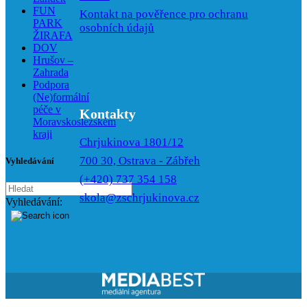
FUN
Kontakt na pověřence pro ochranu
PARK
osobních údajů
ŽIRAFA
DOV
Hrušov –
Zahrada
Podpora
(Ne)formální
péče v
Kontakty
Moravskoslezském
kraji
Chrjukinova 1801/12
700 30, Ostrava - Zábřeh
Vyhledávání
(+420) 737 354 158
skola@zschrjukinova.cz
Vyhledávání: