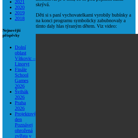
2021
skrývá.
2020
2019
Děti si s paní vychovatelkami vyrobily bubínky a
2018
na konci programu symbolicky zabubnovaly a
tímto daly hlas týraným dětem. Viz video:
Nejnovější
příspěvky
Dolní
oblast
Vítkovic –
Linoryt
Finále
School
Games
2026
Švihák
2026
Praha
2026
Projektový
den
Poznávej
ohrožená
zvířata v