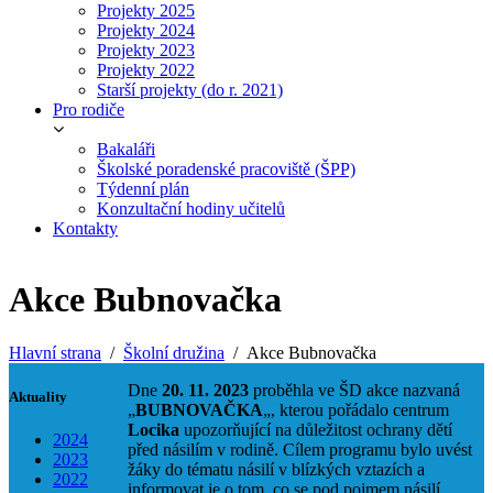
Projekty 2025
Projekty 2024
Projekty 2023
Projekty 2022
Starší projekty (do r. 2021)
Pro rodiče
Bakaláři
Školské poradenské pracoviště (ŠPP)
Týdenní plán
Konzultační hodiny učitelů
Kontakty
Akce Bubnovačka
Hlavní strana
Školní družina
Akce Bubnovačka
Dne
20. 11. 2023
proběhla ve ŠD akce nazvaná
Aktuality
„
BUBNOVAČKA
„, kterou pořádalo centrum
Locika
upozorňující na důležitost ochrany dětí
2024
před násilím v rodině. Cílem programu bylo uvést
2023
žáky do tématu násilí v blízkých vztazích a
2022
informovat je o tom, co se pod pojmem násilí