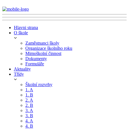
Hlavni strana
O škole
Zaměstnanci školy
Organizace školního roku
Mimoškolní činnost
Dokumenty
Formuláře
Aktuality
Třídy
Školní rozvrhy
1. A
1. B
2. A
2. B
3. A
3. B
4. A
4. B