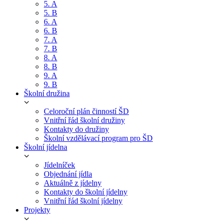
5. A
5. B
6. A
6. B
7. A
7. B
8. A
8. B
9. A
9. B
Školní družina
Celoroční plán činností ŠD
Vnitřní řád školní družiny
Kontakty do družiny
Školní vzdělávací program pro ŠD
Školní jídelna
Jídelníček
Objednání jídla
Aktuálně z jídelny
Kontakty do školní jídelny
Vnitřní řád školní jídelny
Projekty