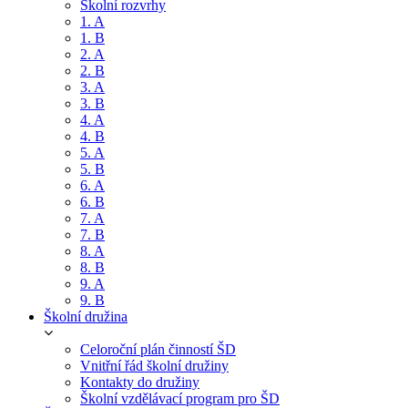
Školní rozvrhy
1. A
1. B
2. A
2. B
3. A
3. B
4. A
4. B
5. A
5. B
6. A
6. B
7. A
7. B
8. A
8. B
9. A
9. B
Školní družina
Celoroční plán činností ŠD
Vnitřní řád školní družiny
Kontakty do družiny
Školní vzdělávací program pro ŠD