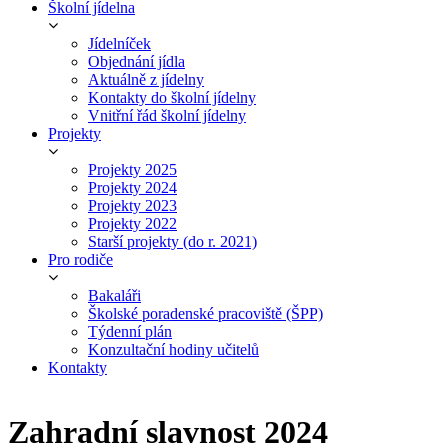
Školní jídelna
Jídelníček
Objednání jídla
Aktuálně z jídelny
Kontakty do školní jídelny
Vnitřní řád školní jídelny
Projekty
Projekty 2025
Projekty 2024
Projekty 2023
Projekty 2022
Starší projekty (do r. 2021)
Pro rodiče
Bakaláři
Školské poradenské pracoviště (ŠPP)
Týdenní plán
Konzultační hodiny učitelů
Kontakty
Zahradní slavnost 2024