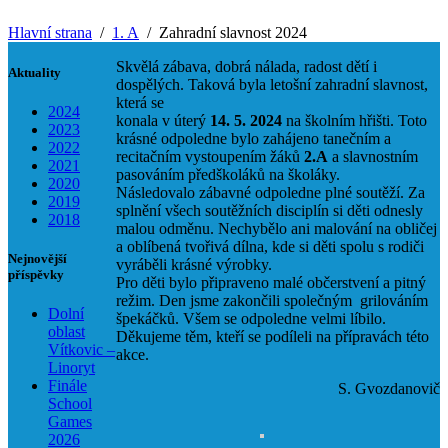
Hlavní strana
1. A
Zahradní slavnost 2024
Skvělá zábava, dobrá nálada, radost dětí i
Aktuality
dospělých. Taková byla letošní zahradní slavnost,
která se
2024
konala v úterý
14. 5. 2024
na školním hřišti. Toto
2023
krásné odpoledne bylo zahájeno tanečním a
2022
recitačním vystoupením žáků
2.A
a slavnostním
2021
pasováním předškoláků na školáky.
2020
Následovalo zábavné odpoledne plné soutěží. Za
2019
splnění všech soutěžních disciplín si děti odnesly
2018
malou odměnu. Nechybělo ani malování na obličej
a oblíbená tvořivá dílna, kde si děti spolu s rodiči
Nejnovější
vyráběli krásné výrobky.
příspěvky
Pro děti bylo připraveno malé občerstvení a pitný
režim. Den jsme zakončili společným grilováním
Dolní
špekáčků. Všem se odpoledne velmi líbilo.
oblast
Děkujeme těm, kteří se podíleli na přípravách této
Vítkovic –
akce.
Linoryt
Finále
S. Gvozdanovič
School
Games
2026