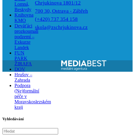
Chrjukinova 1801/12
Lomná,
Beskydy
700 30, Ostrava - Zábřeh
Knihovna
(+420) 737 354 158
KMO
Deváťáci
skola@zschrjukinova.cz
prozkoumali
podzemí –
Exkurze
Landek
FUN
PARK
ŽIRAFA
DOV
Hrušov –
Zahrada
Podpora
(Ne)formální
péče v
Moravskoslezském
kraji
Vyhledávání