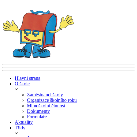
Hlavni strana
O škole
Zaměstnanci školy
Organizace školního roku
Mimoškolní činnost
Dokumenty
Formuláře
Aktuality
Třídy