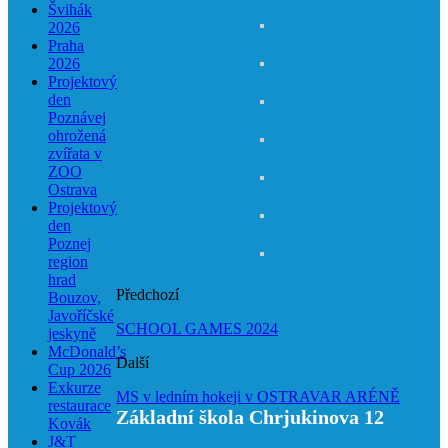
Švihák
2026
Praha
2026
Projektový
den
Poznávej
ohrožená
zvířata v
ZOO
Ostrava
Projektový
den
Poznej
region
hrad
Předchozí
Bouzov,
Javoříčské
SCHOOL GAMES 2024
jeskyně
McDonald’s
Další
Cup 2026
Exkurze
MS v ledním hokeji v OSTRAVAR ARÉNĚ
restaurace
Základní škola Chrjukinova 12
Kovák
J&T