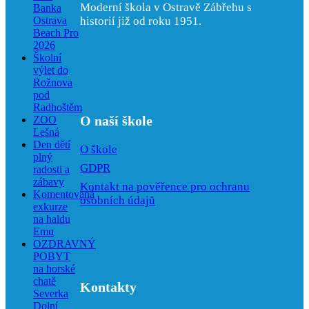
Moderní škola v Ostravě Zábřehu s
Banka
Ostrava
historií již od roku 1951.
Beach Pro
2026
Školní
výlet do
Rožnova
pod
Radhoštěm
O naší škole
ZOO
Lešná
Den dětí
O škole
plný
GDPR
radosti a
zábavy
Kontakt na pověřence pro ochranu
Komentovaná
osobních údajů
exkurze
na haldu
Emu
OZDRAVNÝ
POBYT
na horské
chatě
Kontakty
Severka
Dolní