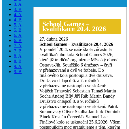
3. A
3. B
4. A
4. B
School Games –
5. A
kvalifikace 20.4. 2026
5. B
6. A
27. dubna 2026
6. B
School Games – kvalifikace 20.4. 2026
7. A
V pondělí 20.4. se naše škola zúčastnila
7. B
kvalifikačního kola School Games 2026,
8. A
které již tradičně organizuje Městský obvod
8. B
Ostrava-Jih. Soutěžilo 6 družstev – čtyři
9. A
v přehazované a dvě ve fotbale. Do
9. B
finálového kola postoupila dvě družstva.
Družstvo chlapců 6. a 7. ročníků
v přehazované nastoupilo ve složení:
Vojtěch Trnavský Sebastian Tamaš Martin
Socha Andrej Bílý Jiří Ráb Martin Bandy
Družstvo chlapců 8. a 9. ročníků
v přehazované nastoupilo ve složení: Patrik
Suranovský Oliver Skalba Jan Jurk Dominik
Binek Kristián Červeňák Samuel Laci
Finálové kolo se uskuteční 25.6.2026. Všem
postupujícím moc gratulujeme a těm, kterým