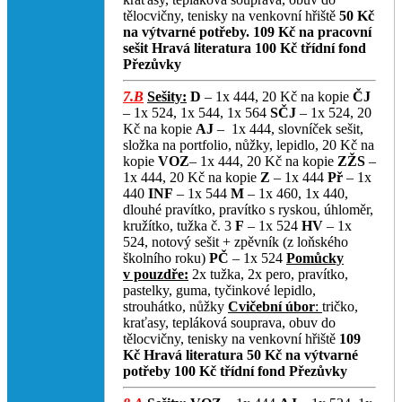
tělocvičny, tenisky na venkovní hřiště
50 Kč
na výtvarné potřeby.
109 Kč na pracovní
sešit Hravá literatura
100 Kč třídní fond
Přezůvky
7.B
Sešity:
D
– 1x 444, 20 Kč na kopie
ČJ
– 1x 524, 1x 544, 1x 564
SČJ
– 1x 524, 20
Kč na kopie
AJ
–
1x 444, slovníček sešit,
složka na portfolio, nůžky, lepidlo, 20 Kč na
kopie
VOZ
– 1x 444, 20 Kč na kopie
ZŽS
–
1x 444, 20 Kč na kopie
Z
– 1x 444
Př
– 1x
440
INF
– 1x 544
M
– 1x 460, 1x 440,
dlouhé pravítko, pravítko s ryskou, úhloměr,
kružítko, tužka č. 3
F
– 1x 524
HV
– 1x
524, notový sešit + zpěvník (z loňského
školního roku)
PČ
– 1x 524
Pomůcky
v pouzdře:
2x tužka, 2x pero, pravítko,
pastelky, guma, tyčinkové lepidlo,
strouhátko, nůžky
Cvičební úbor
:
tričko,
kraťasy, tepláková souprava, obuv do
tělocvičny, tenisky na venkovní hřiště
109
Kč Hravá literatura
50 Kč na výtvarné
potřeby
100 Kč třídní fond
Přezůvky