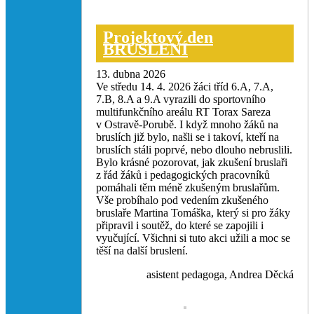
Projektový den
BRUSLENÍ
13. dubna 2026
Ve středu 14. 4. 2026 žáci tříd 6.A, 7.A,
7.B, 8.A a 9.A vyrazili do sportovního
multifunkčního areálu RT Torax Sareza
v Ostravě-Porubě. I když mnoho žáků na
bruslích již bylo, našli se i takoví, kteří na
bruslích stáli poprvé, nebo dlouho nebruslili.
Bylo krásné pozorovat, jak zkušení bruslaři
z řád žáků i pedagogických pracovníků
pomáhali těm méně zkušeným bruslařům.
Vše probíhalo pod vedením zkušeného
bruslaře Martina Tomáška, který si pro žáky
připravil i soutěž, do které se zapojili i
vyučující. Všichni si tuto akci užili a moc se
těší na další bruslení.
asistent pedagoga, Andrea Děcká