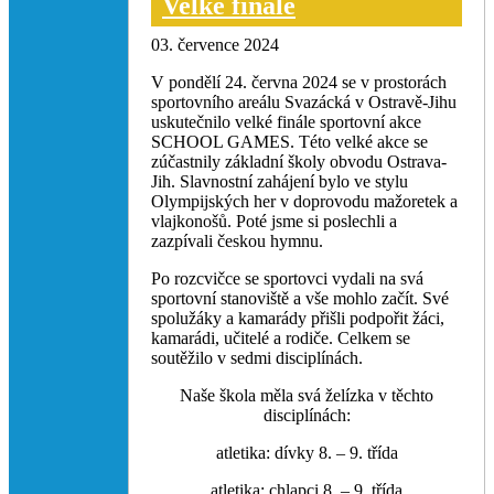
Velké finále
03. července 2024
V pondělí 24. června 2024 se v prostorách
sportovního areálu Svazácká v Ostravě-Jihu
uskutečnilo velké finále sportovní akce
SCHOOL GAMES. Této velké akce se
zúčastnily základní školy obvodu Ostrava-
Jih. Slavnostní zahájení bylo ve stylu
Olympijských her v doprovodu mažoretek a
vlajkonošů. Poté jsme si poslechli a
zazpívali českou hymnu.
Po rozcvičce se sportovci vydali na svá
sportovní stanoviště a vše mohlo začít. Své
spolužáky a kamarády přišli podpořit žáci,
kamarádi, učitelé a rodiče. Celkem se
soutěžilo v sedmi disciplínách.
Naše škola měla svá želízka v těchto
disciplínách:
atletika: dívky 8. – 9. třída
atletika: chlapci 8. – 9. třída