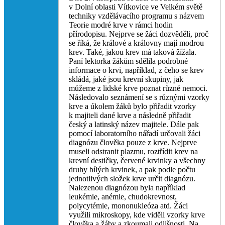
v Dolní oblasti Vítkovice ve Velkém světě
techniky vzdělávacího programu s názvem
Teorie modré krve v rámci hodin
přírodopisu. Nejprve se žáci dozvěděli, proč
se říká, že králové a královny mají modrou
krev. Také, jakou krev má taková žížala.
Paní lektorka žákům sdělila podrobné
informace o krvi, například, z čeho se krev
skládá, jaké jsou krevní skupiny, jak
můžeme z lidské krve poznat různé nemoci.
Následovalo seznámení se s různými vzorky
krve a úkolem žáků bylo přiřadit vzorky
k majiteli dané krve a následně přiřadit
český a latinský název majitele. Dále pak
pomocí laboratorního nářadí určovali žáci
diagnózu člověka pouze z krve. Nejprve
museli odstranit plazmu, roztřídit krev na
krevní destičky, červené krvinky a všechny
druhy bílých krvinek, a pak podle počtu
jednotlivých složek krve určit diagnózu.
Nalezenou diagnózou byla například
leukémie, anémie, chudokrevnost,
polycytémie, mononukleóza atd. Žáci
využili mikroskopy, kde viděli vzorky krve
člověka a žáby a zkoumali odlišnosti. Na