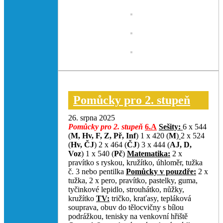
Pomůcky pro 2. stupeň
26. srpna 2025
Pomůcky pro 2. stupeň
6.A
Sešity:
6 x 544
(
M, Hv, F, Z, Př, Inf
)
1 x 420 (
M
)
2 x 524
(
Hv, ČJ
) 2 x 464 (
ČJ
) 3 x 444 (
AJ, D,
Voz
) 1 x 540 (
Pč
)
Matematika:
2 x
pravítko s ryskou, kružítko, úhloměr, tužka
č. 3 nebo pentilka
Pomůcky v pouzdře:
2 x
tužka, 2 x pero, pravítko, pastelky, guma,
tyčinkové lepidlo, strouhátko, nůžky,
kružítko
TV:
tričko, kraťasy, tepláková
souprava, obuv do tělocvičny s bílou
podrážkou, tenisky na venkovní hřiště