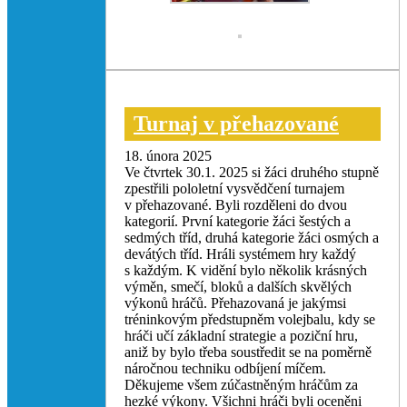
Turnaj v přehazované
18. února 2025
Ve čtvrtek 30.1. 2025 si žáci druhého stupně
zpestřili pololetní vysvědčení turnajem
v přehazované. Byli rozděleni do dvou
kategorií. První kategorie žáci šestých a
sedmých tříd, druhá kategorie žáci osmých a
devátých tříd. Hráli systémem hry každý
s každým. K vidění bylo několik krásných
výměn, smečí, bloků a dalších skvělých
výkonů hráčů. Přehazovaná je jakýmsi
tréninkovým předstupněm volejbalu, kdy se
hráči učí základní strategie a poziční hru,
aniž by bylo třeba soustředit se na poměrně
náročnou techniku odbíjení míčem.
Děkujeme všem zúčastněným hráčům za
hezké výkony. Všichni hráči byli oceněni