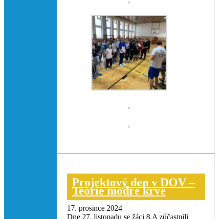
Projektový den v DOV –
Teorie modré krve
17. prosince 2024
Dne 27. listopadu se žáci 8.A zúčastnili