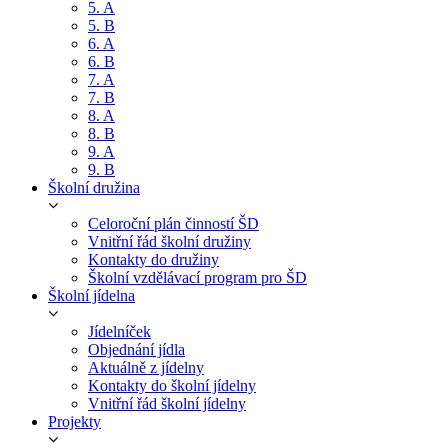
5. A
5. B
6. A
6. B
7. A
7. B
8. A
8. B
9. A
9. B
Školní družina
Celoroční plán činností ŠD
Vnitřní řád školní družiny
Kontakty do družiny
Školní vzdělávací program pro ŠD
Školní jídelna
Jídelníček
Objednání jídla
Aktuálně z jídelny
Kontakty do školní jídelny
Vnitřní řád školní jídelny
Projekty