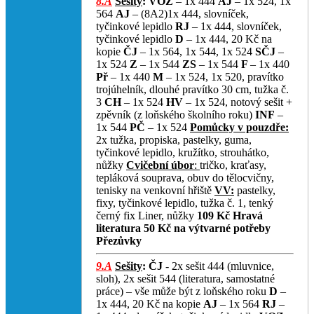
8.A
Sešity
:
VOZ
– 1x 444
AJ
– 1x 524, 1x
564
AJ
– (8A2)1x 444, slovníček,
tyčinkové lepidlo
RJ
– 1x 444, slovníček,
tyčinkové lepidlo
D
– 1x 444, 20 Kč na
kopie
ČJ
– 1x 564, 1x 544, 1x 524
SČJ
–
1x 524
Z
– 1x 544
ZS
– 1x 544
F
– 1x 440
Př
– 1x 440
M
– 1x 524, 1x 520, pravítko
trojúhelník, dlouhé pravítko 30 cm, tužka č.
3
CH
– 1x 524
HV
– 1x 524, notový sešit +
zpěvník (z loňského školního roku)
INF
–
1x 544
PČ
– 1x 524
Pomůcky v pouzdře:
2x tužka, propiska, pastelky, guma,
tyčinkové lepidlo, kružítko, strouhátko,
nůžky
Cvičební úbor
:
tričko, kraťasy,
tepláková souprava, obuv do tělocvičny,
tenisky na venkovní hřiště
VV:
pastelky,
fixy, tyčinkové lepidlo, tužka č. 1, tenký
černý fix Liner, nůžky
109 Kč Hravá
literatura
50 Kč na výtvarné potřeby
Přezůvky
9.A
Sešity
:
ČJ
- 2x sešit 444 (mluvnice,
sloh), 2x sešit 544 (literatura, samostatné
práce) – vše může být z loňského roku
D
–
1x 444, 20 Kč na kopie
AJ
– 1x 564
RJ
–