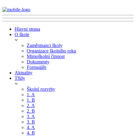
Hlavni strana
O škole
Zaměstnanci školy
Organizace školního roku
Mimoškolní činnost
Dokumenty
Formuláře
Aktuality
Třídy
Školní rozvrhy
1. A
1. B
2. A
2. B
3. A
3. B
4. A
4. B