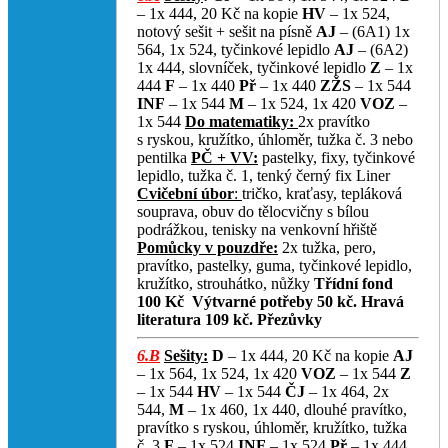
– 1x 444, 20 Kč na kopie
HV
– 1x 524,
notový sešit + sešit na písně
AJ
– (6A1) 1x
564, 1x 524, tyčinkové lepidlo
AJ
– (6A2)
1x 444, slovníček, tyčinkové lepidlo
Z
– 1x
444
F
– 1x 440
Př
– 1x 440
ZŽS
– 1x 544
INF
– 1x 544
M
– 1x 524, 1x 420
VOZ
–
1x 544
Do matematiky:
2x pravítko
s ryskou, kružítko, úhloměr, tužka č. 3 nebo
pentilka
PČ + VV:
pastelky, fixy, tyčinkové
lepidlo, tužka č. 1, tenký černý fix Liner
Cvičební úbor
:
tričko, kraťasy, tepláková
souprava, obuv do tělocvičny s bílou
podrážkou, tenisky na venkovní hřiště
Pomůcky v pouzdře:
2x tužka, pero,
pravítko, pastelky, guma, tyčinkové lepidlo,
kružítko, strouhátko, nůžky
Třídní fond
100 Kč
Výtvarné potřeby 50 kč.
Hravá
literatura 109 kč.
Přezůvky
6.B
Sešity:
D
– 1x 444, 20 Kč na kopie
AJ
– 1x 564, 1x 524, 1x 420
VOZ
– 1x 544
Z
– 1x 544
HV
– 1x 544
ČJ
– 1x 464, 2x
544,
M
– 1x 460, 1x 440, dlouhé pravítko,
pravítko s ryskou, úhloměr, kružítko, tužka
č. 3
F
– 1x 524
INF
– 1x 524
Př
– 1x 444