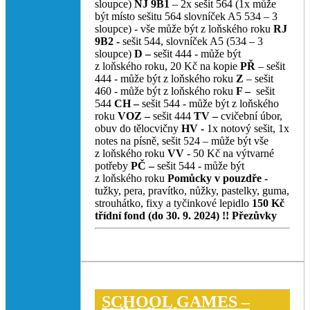
sloupce)
NJ 9B1
– 2x sešit 564 (1x může
být místo sešitu 564 slovníček A5 534 – 3
sloupce) - vše může být z loňského roku
RJ
9B2 -
sešit 544, slovníček A5 (534 – 3
sloupce)
D –
sešit 444 - může být
z loňského roku, 20 Kč na kopie
PŘ
– sešit
444 - může být z loňského roku
Z
– sešit
460 - může být z loňského roku
F –
sešit
544
CH –
sešit 544 - může být z loňského
roku
VOZ –
sešit 444
TV –
cvičební úbor,
obuv do tělocvičny
HV -
1x notový sešit, 1x
notes na písně, sešit 524 – může být vše
z loňského roku
VV
- 50 Kč na výtvarné
potřeby
PČ –
sešit 544 - může být
z loňského roku
Pomůcky v pouzdře -
tužky, pera, pravítko, nůžky, pastelky, guma,
strouhátko, fixy a tyčinkové lepidlo
150 Kč
třídní fond (do 30. 9. 2024) !!
Přezůvky
SCHOOL GAMES –