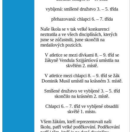
vybíjená: smíšené družstvo 3. – 5. třída
přehazovaná: chlapci 6. – 7. třída
Naše škola se v tak velké konkurenci
neztratila a ve všech disciplínách, kterých
jsme se zúčastnili, jsme skončili na
medailových pozicích.
V atletice se mezi dívkami 8. – 9. tříd se
žákyně Vendula Szijjártóová umístila na
skvělém 2. místě.
V atletice mezi chlapci 8. – 9. tříd se žák
Dominik Musil umístil na krásném 3. místě.
Smíšené družstvo ve vybíjené 3. – 5. tříd
skončilo na krásném 2. místě.
Chlapci 6. – 7. tříd ve vybíjené obsadili
skvělé 1. místo.
Všem žákům, kteří reprezentovali naši
školu, patří velké poděkování. Poděkování