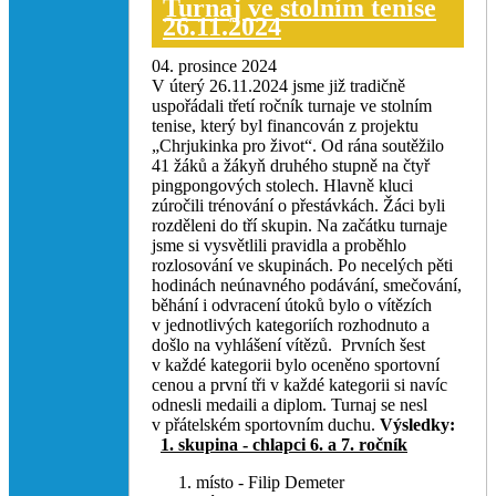
Turnaj ve stolním tenise
26.11.2024
04. prosince 2024
V úterý 26.11.2024 jsme již tradičně
uspořádali třetí ročník turnaje ve stolním
tenise, který byl financován z projektu
„Chrjukinka pro život“. Od rána soutěžilo
41 žáků a žákyň druhého stupně na čtyř
pingpongových stolech. Hlavně kluci
zúročili trénování o přestávkách. Žáci byli
rozděleni do tří skupin. Na začátku turnaje
jsme si vysvětlili pravidla a proběhlo
rozlosování ve skupinách. Po necelých pěti
hodinách neúnavného podávání, smečování,
běhání i odvracení útoků bylo o vítězích
v jednotlivých kategoriích rozhodnuto a
došlo na vyhlášení vítězů. Prvních šest
v každé kategorii bylo oceněno sportovní
cenou a první tři v každé kategorii si navíc
odnesli medaili a diplom. Turnaj se nesl
v přátelském sportovním duchu.
Výsledky:
1. skupina - chlapci 6. a 7. ročník
místo - Filip Demeter