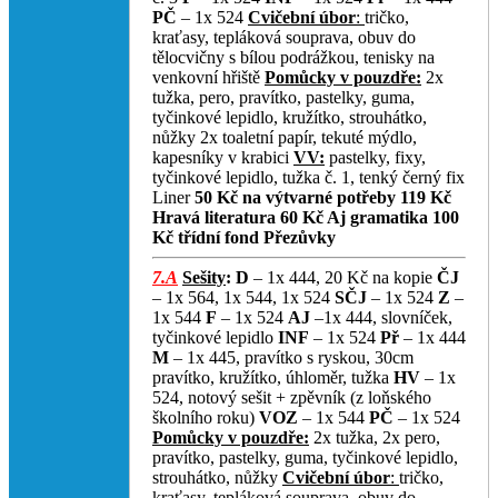
PČ
– 1x 524
Cvičební úbor
:
tričko,
kraťasy, tepláková souprava, obuv do
tělocvičny s bílou podrážkou, tenisky na
venkovní hřiště
Pomůcky v pouzdře:
2x
tužka, pero, pravítko, pastelky, guma,
tyčinkové lepidlo, kružítko, strouhátko,
nůžky 2x toaletní papír, tekuté mýdlo,
kapesníky v krabici
VV:
pastelky, fixy,
tyčinkové lepidlo, tužka č. 1, tenký černý fix
Liner
50 Kč na výtvarné potřeby
119 Kč
Hravá literatura
60 Kč Aj gramatika
100
Kč třídní fond
Přezůvky
7.A
Sešity
:
D
– 1x 444, 20 Kč na kopie
ČJ
– 1x 564, 1x 544, 1x 524
SČJ
– 1x 524
Z
–
1x 544
F
– 1x 524
AJ
–1x 444, slovníček,
tyčinkové lepidlo
INF
– 1x 524
Př
– 1x 444
M
– 1x 445, pravítko s ryskou, 30cm
pravítko, kružítko, úhloměr, tužka
HV
– 1x
524, notový sešit + zpěvník (z loňského
školního roku)
VOZ
– 1x 544
PČ
– 1x 524
Pomůcky v pouzdře:
2x tužka, 2x pero,
pravítko, pastelky, guma, tyčinkové lepidlo,
strouhátko, nůžky
Cvičební úbor
:
tričko,
kraťasy, tepláková souprava, obuv do