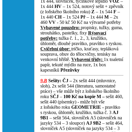
1x 444, slovníček, tyčinkové lepidlo
VOZ
–
1x 444
HV
– 1x 524, notový sešit + zpěvník
(z loňského školního roku)
Z
– 1x 544
F
–
1x 440
CH
– 1x 524
Př
– 1x 444
M
– 2x
460
VV -
50 kč 50 Kč na výtvarné potřeby
Vybavené pouzdro:
propisky, tužky, guma,
strouhátko, pastelky, fixy
Rýsovací
potřeby:
tužka č. 1., 2., 3, kružítko,
úhloměr, dlouhé pravítko, pravítko s ryskou.
Cvičební úbor
:
tričko, kraťasy, tepláková
souprava, obuv do tělocvičny, tenisky na
venkovní hřiště.
Vybavení třídy:
1x toaletní
papír, tekuté mýdlo na ruce, 1x box
kapesníků
Přezůvky
9.B
Sešity:
ČJ –
2x sešit 444 (mluvnice,
sloh), 2x sešit 544 (literatura, samostatné
práce) – vše může být z loňského školního
roku
SČJ
–
100 Kč na kopie
M –
sešit 460,
sešit 440 (písemky) - může být vše
z loňského roku
GEOMETRIE -
pravítko
s ryskou, úhloměr, kružítko, tužka č. 3
AJ
9B1
– sešit 564, slovníček A5 (slovníček na
jazyky 534 – 3 sloupce)
AJ 9B2
– sešit 464,
slovníček A5 (slovníček na jazyky 534 – 3