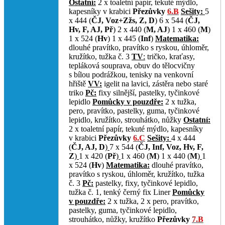
Ostatní:
2 x toaletní papír, tekuté mýdlo,
kapesníky v krabici
Přezůvky
6.B
Sešity:
5
x 444 (
ČJ, Voz+Zžs, Z, D
) 6 x 544 (
ČJ,
Hv, F, AJ, Př
) 2 x 440 (
M, AJ
)
1 x 460 (
M
)
1 x 524 (
Hv
) 1 x 445 (
Inf
)
Matematika:
dlouhé pravítko, pravítko s ryskou, úhloměr,
kružítko, tužka č. 3
TV
:
tričko, kraťasy,
tepláková souprava, obuv do tělocvičny
s bílou podrážkou, tenisky na venkovní
hřiště
VV:
igelit na lavici, zástěra nebo staré
triko
Pč:
fixy silnější, pastelky, tyčinkové
lepidlo
Pomůcky v pouzdře:
2 x tužka,
pero, pravítko, pastelky, guma, tyčinkové
lepidlo, kružítko, strouhátko, nůžky
Ostatní:
2 x toaletní papír, tekuté mýdlo, kapesníky
v krabici
Přezůvky
6.C
Sešity:
4 x 444
(
ČJ, AJ, D
)
7 x 544 (
ČJ
, Inf, Voz, Hv, F,
Z
)
1 x 420 (
Př
)
1 x 460 (
M
) 1 x 440 (
M
)
1
x 524 (
Hv
)
Matematika:
dlouhé pravítko,
pravítko s ryskou, úhloměr, kružítko, tužka
č. 3
Pč:
pastelky, fixy, tyčinkové lepidlo,
tužka č. 1, tenký černý fix Liner
Pomůcky
v pouzdře:
2 x tužka, 2 x pero, pravítko,
pastelky, guma, tyčinkové lepidlo,
strouhátko, nůžky, kružítko
Přezůvky
7.B