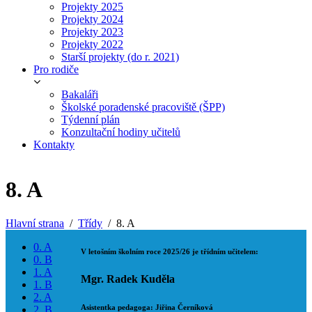
Projekty 2025
Projekty 2024
Projekty 2023
Projekty 2022
Starší projekty (do r. 2021)
Pro rodiče
Bakaláři
Školské poradenské pracoviště (ŠPP)
Týdenní plán
Konzultační hodiny učitelů
Kontakty
8. A
Hlavní strana
Třídy
8. A
0. A
V letošním školním roce 2025/26 je třídním učitelem:
0. B
1. A
Mgr. Radek Kuděla
1. B
2. A
Asistentka pedagoga: Jiřina Černíková
2. B