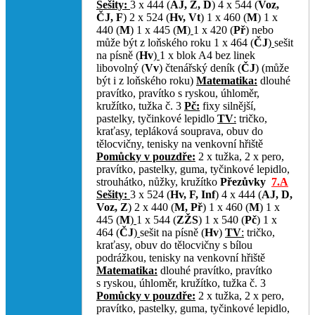
Sešity:
3 x 444 (
AJ, Z, D
) 4 x 544 (
Voz,
ČJ, F
) 2 x 524 (
Hv, Vt
)
1 x 460 (
M
) 1 x
440 (
M
) 1 x 445 (
M
)
1 x 420 (
Př
) nebo
může být z loňského roku 1 x 464 (
ČJ
)
sešit
na písně (
Hv
)
1 x blok A4 bez linek
libovolný (
Vv
) čtenářský deník (
ČJ
) (může
být i z loňského roku)
Matematika:
dlouhé
pravítko, pravítko s ryskou, úhloměr,
kružítko, tužka č. 3
Pč:
fixy silnější,
pastelky, tyčinkové lepidlo
TV
:
tričko,
kraťasy, tepláková souprava, obuv do
tělocvičny, tenisky na venkovní hřiště
Pomůcky v pouzdře:
2 x tužka, 2 x pero,
pravítko, pastelky, guma, tyčinkové lepidlo,
strouhátko, nůžky, kružítko
Přezůvky
7.A
Sešity:
3 x 524 (
Hv, F, Inf
) 4 x 444 (
AJ, D,
Voz, Z
) 2 x 440 (
M, Př
) 1 x 460 (
M
) 1 x
445 (
M
)
1 x 544 (
ZŽS
) 1 x 540 (
Pč
) 1 x
464 (
ČJ
)
sešit na písně (
Hv
)
TV
:
tričko,
kraťasy, obuv do tělocvičny s bílou
podrážkou, tenisky na venkovní hřiště
Matematika:
dlouhé pravítko, pravítko
s ryskou, úhloměr, kružítko, tužka č. 3
Pomůcky v pouzdře:
2 x tužka, 2 x pero,
pravítko, pastelky, guma, tyčinkové lepidlo,