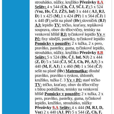
strouhátko, nůžky, kružítko
Přezůvky
8.A
Sešity:
4 x 544 (
Ch, ČJ, SČJ, Z
)
5 x 524
(
Voz, Hv, ČJ, ZŽS, Inf
) 3 x 444 (
AJ, RJ,
D
) 1 x 425 (
M
)
1 x 424 (
Př
) 1 x 564 (
ČJ
) 1
x 440 (
F
)
sešit na písně (
Hv
)
slovníček (
RJ
)
AJ:
lepidlo
TV
:
tričko, kraťasy, tepláková
souprava, obuv do tělocvičny, tenisky na
venkovní hřiště
RJ:
tyčinkové lepidlo
Vv +
Pč:
fixy silnější, pastelky, tyčinkové lepidlo
Pomůcky v pouzdře:
2 x tužka, 2 x pero,
pravítko, pastelky, guma, tyčinkové lepidlo,
strouhátko, nůžky, kružítko
Přezůvky
8.B
Sešity:
5 x 524 (
Hv, ČJ, Inf, NJ
) 2 x 444
(
Z, D
) 5 x 544 (
ČJ, SČJ, Ch, Př, AJ
) 3 x
440 (
M, F, AJ
)
1 x 460 (
M
) 1 x 564 (
ČJ
)
sešit na písně (
Hv
)
Matematika:
dlouhé
pravítko, pravítko s ryskou, úhloměr,
kružítko, tužka č. 3
Vv + Pč:
staré tričko
TV
:
tričko, kraťasy, obuv do tělocvičny
s bílou podrážkou, tenisky na venkovní
hřiště
Pomůcky v pouzdře:
2 x tužka, 2 x
pero, pravítko, pastelky, guma, tyčinkové
lepidlo, kružítko, strouhátko, nůžky
Přezůvky
9.A
Sešity:
4 x 444 (
M, RJ, D,
Voz
) 2 x 440 (
AJ
,
Př
) 5 x 544 (
Z, Ch, F,