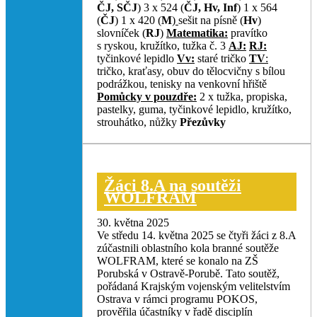
ČJ, SČJ
) 3 x 524 (
ČJ, Hv, Inf
) 1 x 564
(
ČJ
) 1 x 420 (
M
)
sešit na písně (
Hv
)
slovníček (
RJ
)
Matematika:
pravítko
s ryskou, kružítko, tužka č. 3
AJ:
RJ:
tyčinkové lepidlo
Vv:
staré tričko
TV
:
tričko, kraťasy, obuv do tělocvičny s bílou
podrážkou, tenisky na venkovní hřiště
Pomůcky v pouzdře:
2 x tužka, propiska,
pastelky, guma, tyčinkové lepidlo, kružítko,
strouhátko, nůžky
Přezůvky
Žáci 8.A na soutěži
WOLFRAM
30. května 2025
Ve středu 14. května 2025 se čtyři žáci z 8.A
zúčastnili oblastního kola branné soutěže
WOLFRAM, které se konalo na ZŠ
Porubská v Ostravě-Porubě. Tato soutěž,
pořádaná Krajským vojenským velitelstvím
Ostrava v rámci programu POKOS,
prověřila účastníky v řadě disciplín