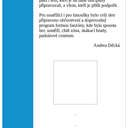
patří i těm, kteří je na dané disciplíny
připravovali, a všem, kteří je přišli podpořit.
Pro soutěžící i pro fanoušky bylo celý den
připraveno občerstvení a doprovodný
program formou fanzóny, kde byla spousta
her, soutěží, chill zóna, skákací hrady,
parkúrové centrum.
Andrea Děcká