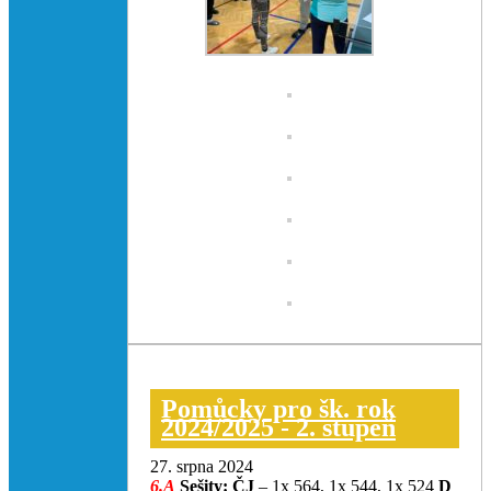
Pomůcky pro šk. rok
2024/2025 - 2. stupeň
27. srpna 2024
6.A
Sešity
:
ČJ
– 1x 564, 1x 544, 1x 524
D