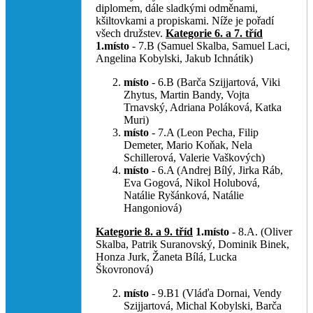
diplomem, dále sladkými odměnami,
kšiltovkami a propiskami. Níže je pořadí
všech družstev.
Kategorie 6. a 7. tříd
1.místo
- 7.B (Samuel Skalba, Samuel Laci,
Angelina Kobylski, Jakub Ichnátik)
místo
- 6.B (Barča Szijjartová, Viki
Zhytus, Martin Bandy, Vojta
Trnavský, Adriana Poláková, Katka
Muri)
místo
- 7.A (Leon Pecha, Filip
Demeter, Mario Koňak, Nela
Schillerová, Valerie Vaškových)
místo
- 6.A (Andrej Bílý, Jirka Ráb,
Eva Gogová, Nikol Holubová,
Natálie Ryšánková, Natálie
Hangoniová)
Kategorie 8. a 9. tříd
1.místo
- 8.A. (Oliver
Skalba, Patrik Suranovský, Dominik Binek,
Honza Jurk, Žaneta Bílá, Lucka
Škovronová)
místo
- 9.B1 (Vláďa Dornai, Vendy
Szijjartová, Michal Kobylski, Barča