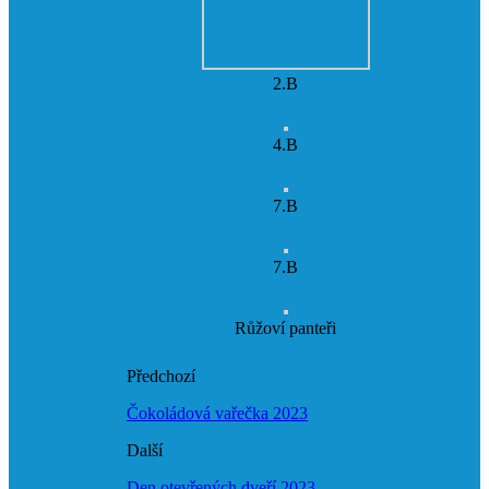
2.B
4.B
7.B
7.B
Růžoví panteři
Předchozí
Čokoládová vařečka 2023
Další
Den otevřených dveří 2023