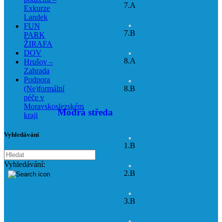
7.A
Exkurze
Landek
FUN
7.B
PARK
ŽIRAFA
DOV
8.A
Hrušov –
Zahrada
Podpora
8.B
(Ne)formální
péče v
Moravskoslezském
Modrá středa
kraji
Vyhledávání
1.B
Vyhledávání:
2.B
3.B