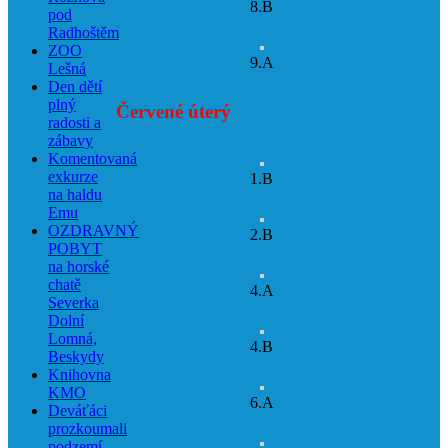
8.B
pod
Radhoštěm
ZOO
9.A
Lešná
Den dětí
plný
Červené úterý
radosti a
zábavy
Komentovaná
exkurze
1.B
na haldu
Emu
OZDRAVNÝ
2.B
POBYT
na horské
chatě
4.A
Severka
Dolní
Lomná,
4.B
Beskydy
Knihovna
KMO
6.A
Deváťáci
prozkoumali
podzemí –