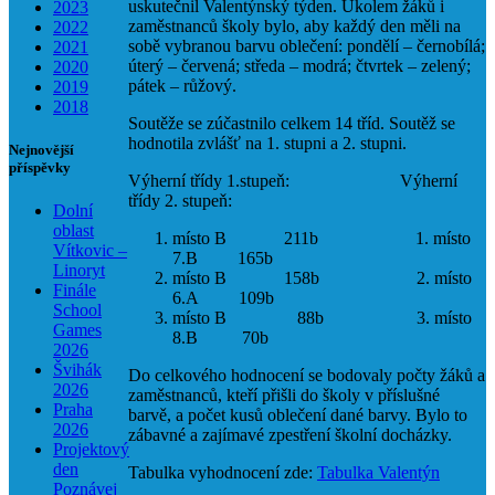
uskutečnil Valentýnský týden. Úkolem žáků i
2023
zaměstnanců školy bylo, aby každý den měli na
2022
sobě vybranou barvu oblečení: pondělí – černobílá;
2021
úterý – červená; středa – modrá; čtvrtek – zelený;
2020
pátek – růžový.
2019
2018
Soutěže se zúčastnilo celkem 14 tříd. Soutěž se
hodnotila zvlášť na 1. stupni a 2. stupni.
Nejnovější
příspěvky
Výherní třídy 1.stupeň: Výherní
třídy 2. stupeň:
Dolní
oblast
místo B 211b 1. místo
Vítkovic –
7.B 165b
Linoryt
místo B 158b 2. místo
Finále
6.A 109b
School
místo B 88b 3. místo
Games
8.B 70b
2026
Švihák
Do celkového hodnocení se bodovaly počty žáků a
2026
zaměstnanců, kteří přišli do školy v příslušné
Praha
barvě, a počet kusů oblečení dané barvy. Bylo to
2026
zábavné a zajímavé zpestření školní docházky.
Projektový
den
Tabulka vyhodnocení zde:
Tabulka Valentýn
Poznávej