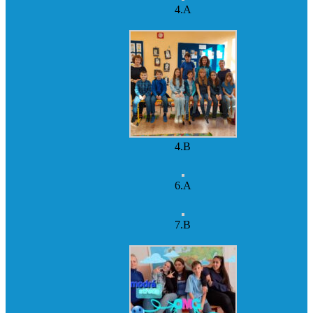
4.A
4.B
6.A
7.B