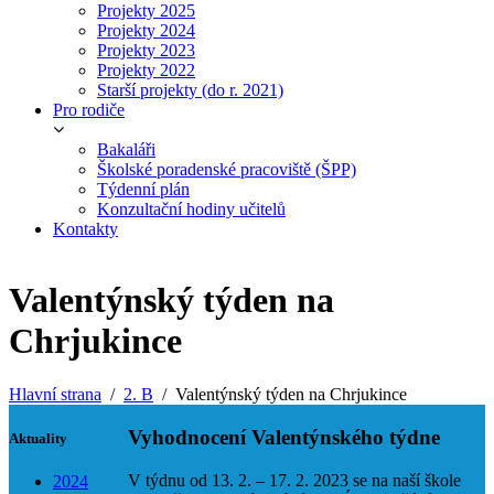
Projekty 2025
Projekty 2024
Projekty 2023
Projekty 2022
Starší projekty (do r. 2021)
Pro rodiče
Bakaláři
Školské poradenské pracoviště (ŠPP)
Týdenní plán
Konzultační hodiny učitelů
Kontakty
Valentýnský týden na
Chrjukince
Hlavní strana
2. B
Valentýnský týden na Chrjukince
Vyhodnocení Valentýnského týdne
Aktuality
V týdnu od 13. 2. – 17. 2. 2023 se na naší škole
2024