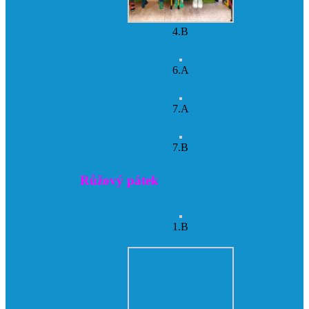
4.B
6.A
7.A
7.B
Růžový pátek
1.B