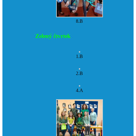
8.B
Zelený čtvrtek
1.B
2.B
4.A