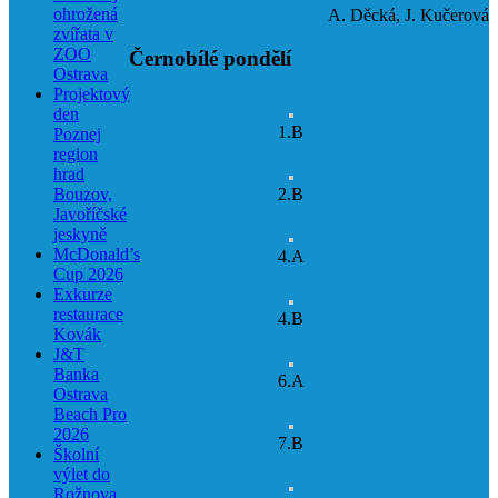
ohrožená
A. Děcká, J. Kučerová
zvířata v
ZOO
Černobílé pondělí
Ostrava
Projektový
den
1.B
Poznej
region
hrad
Bouzov,
2.B
Javoříčské
jeskyně
McDonald’s
4.A
Cup 2026
Exkurze
restaurace
4.B
Kovák
J&T
Banka
6.A
Ostrava
Beach Pro
2026
7.B
Školní
výlet do
Rožnova