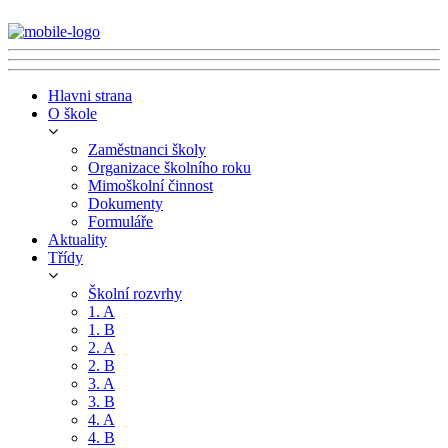
Hlavni strana
O škole
Zaměstnanci školy
Organizace školního roku
Mimoškolní činnost
Dokumenty
Formuláře
Aktuality
Třídy
Školní rozvrhy
1. A
1. B
2. A
2. B
3. A
3. B
4. A
4. B