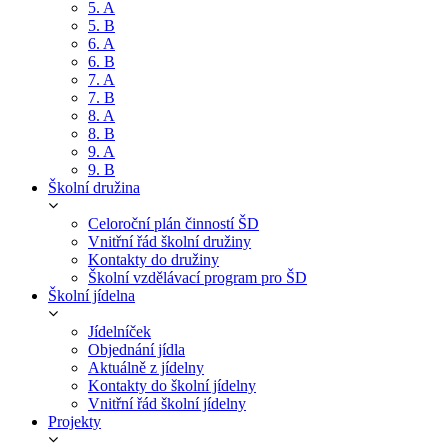
5. A
5. B
6. A
6. B
7. A
7. B
8. A
8. B
9. A
9. B
Školní družina
Celoroční plán činností ŠD
Vnitřní řád školní družiny
Kontakty do družiny
Školní vzdělávací program pro ŠD
Školní jídelna
Jídelníček
Objednání jídla
Aktuálně z jídelny
Kontakty do školní jídelny
Vnitřní řád školní jídelny
Projekty