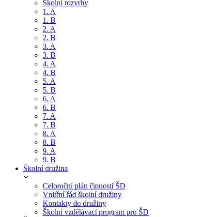
Školní rozvrhy
1. A
1. B
2. A
2. B
3. A
3. B
4. A
4. B
5. A
5. B
6. A
6. B
7. A
7. B
8. A
8. B
9. A
9. B
Školní družina
Celoroční plán činností ŠD
Vnitřní řád školní družiny
Kontakty do družiny
Školní vzdělávací program pro ŠD