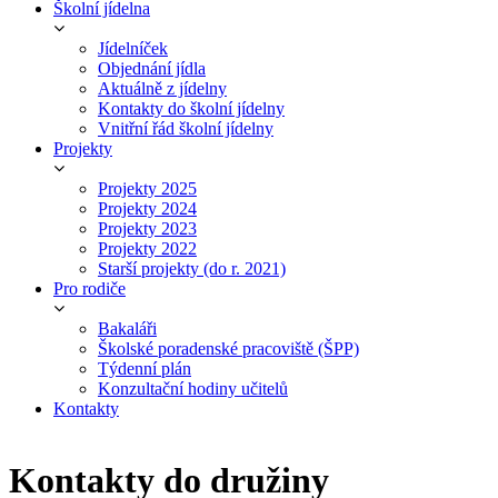
Školní jídelna
Jídelníček
Objednání jídla
Aktuálně z jídelny
Kontakty do školní jídelny
Vnitřní řád školní jídelny
Projekty
Projekty 2025
Projekty 2024
Projekty 2023
Projekty 2022
Starší projekty (do r. 2021)
Pro rodiče
Bakaláři
Školské poradenské pracoviště (ŠPP)
Týdenní plán
Konzultační hodiny učitelů
Kontakty
Kontakty do družiny