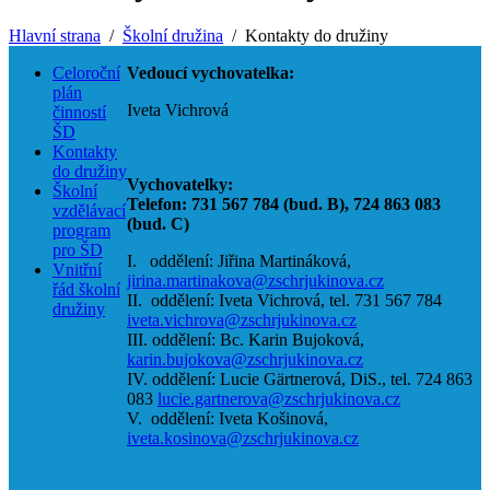
Hlavní strana
Školní družina
Kontakty do družiny
Celoroční
Vedoucí vychovatelka:
plán
Iveta Vichrová
činností
ŠD
Kontakty
do družiny
Vychovatelky:
Školní
Telefon: 731 567 784 (bud. B), 724 863 083
vzdělávací
(bud. C)
program
pro ŠD
I. oddělení: Jiřina Martináková,
Vnitřní
jirina.martinakova@zschrjukinova.cz
řád školní
II. oddělení: Iveta Vichrová, tel. 731 567 784
družiny
iveta.vichrova@zschrjukinova.cz
III. oddělení: Bc. Karin Bujoková,
karin.bujokova@zschrjukinova.cz
IV. oddělení: Lucie Gärtnerová, DiS., tel. 724 863
083
lucie.gartnerova@zschrjukinova.cz
V. oddělení: Iveta Košinová,
iveta.kosinova@zschrjukinova.cz