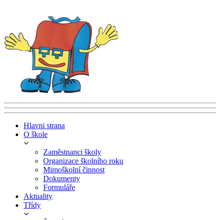
Hlavni strana
O škole
Zaměstnanci školy
Organizace školního roku
Mimoškolní činnost
Dokumenty
Formuláře
Aktuality
Třídy