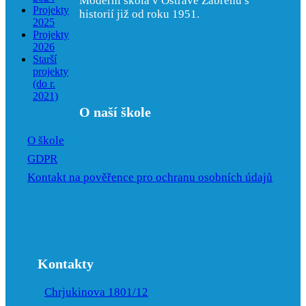
Moderní škola v Ostravě Zábřehu s
Projekty
historií již od roku 1951.
2025
Projekty
2026
Starší
projekty
(do r.
2021)
O naší škole
O škole
GDPR
Kontakt na pověřence pro ochranu osobních údajů
Kontakty
Chrjukinova 1801/12