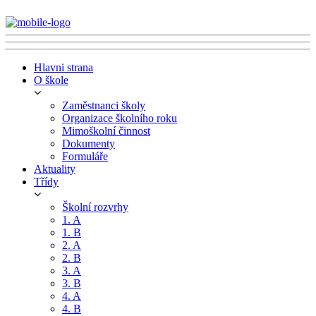
Hlavni strana
O škole
Zaměstnanci školy
Organizace školního roku
Mimoškolní činnost
Dokumenty
Formuláře
Aktuality
Třídy
Školní rozvrhy
1. A
1. B
2. A
2. B
3. A
3. B
4. A
4. B