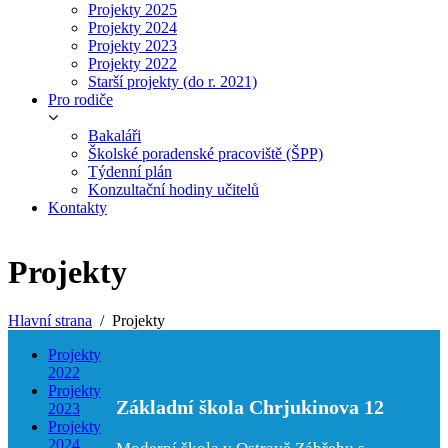
Projekty 2025
Projekty 2024
Projekty 2023
Projekty 2022
Starší projekty (do r. 2021)
Pro rodiče
Bakaláři
Školské poradenské pracoviště (ŠPP)
Týdenní plán
Konzultační hodiny učitelů
Kontakty
Projekty
Hlavní strana
Projekty
Projekty
2022
Projekty
Základní škola Chrjukinova 12
2023
Projekty
2024