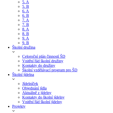
5. A
5. B
6. A
6. B
7. A
7. B
8. A
8. B
9. A
9. B
Školní družina
Celoroční plán činností ŠD
Vnitřní řád školní družiny
Kontakty do družiny
Školní vzdělávací program pro ŠD
Školní jídelna
Jídelníček
Objednání jídla
Aktuálně z jídelny
Kontakty do školní jídelny
Vnitřní řád školní jídelny
Projekty