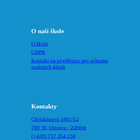
ZOO
Lešná
Den dětí
plný
radosti a
O naší škole
zábavy
Komentovaná
O škole
exkurze
na haldu
GDPR
Emu
Kontakt na pověřence pro ochranu
OZDRAVNÝ
POBYT
osobních údajů
na horské
chatě
Severka
Dolní
Lomná,
Beskydy
Knihovna
Kontakty
KMO
Deváťáci
Chrjukinova 1801/12
prozkoumali
700 30, Ostrava - Zábřeh
podzemí –
Exkurze
(+420) 737 354 158
Landek