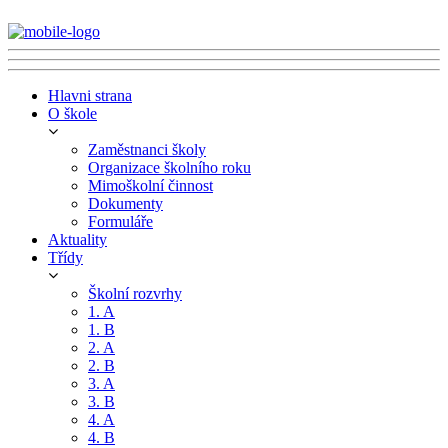
Hlavni strana
O škole
Zaměstnanci školy
Organizace školního roku
Mimoškolní činnost
Dokumenty
Formuláře
Aktuality
Třídy
Školní rozvrhy
1. A
1. B
2. A
2. B
3. A
3. B
4. A
4. B