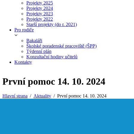
Projekty 2025
Projekty 2024
Projekty 2023
Projekty 2022
Starší projekty (do r. 2021)
Pro rodiče
Bakaláři
Školské poradenské pracoviště (ŠPP)
Týdenní plán
Konzultační hodiny učitelů
Kontakty
První pomoc 14. 10. 2024
Hlavní strana
Aktuality
První pomoc 14. 10. 2024
Dne 14. 10. 2024 žáky 9. ročníku navštívila
Aktuality
v rámci projektového dne první pomoci p. Šigutová
ze Zdravotnické záchranné služby
2024
Moravskoslezského kraje, která děti provedla
2023
zásadami první pomoci.
2022