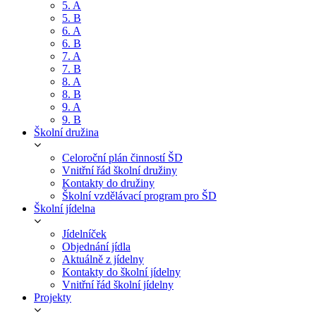
5. A
5. B
6. A
6. B
7. A
7. B
8. A
8. B
9. A
9. B
Školní družina
Celoroční plán činností ŠD
Vnitřní řád školní družiny
Kontakty do družiny
Školní vzdělávací program pro ŠD
Školní jídelna
Jídelníček
Objednání jídla
Aktuálně z jídelny
Kontakty do školní jídelny
Vnitřní řád školní jídelny
Projekty