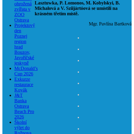
Lasztuwka, P. Lomonos, M. Kobylskyi, B.
ohrožená
Michalová a V. Sziijártóová
se umístili na
zvířata v
krásném třetím místě.
ZOO
Ostrava
Mgr. Pavlína Bartková
Projektový
den
Poznej
region
hrad
Bouzov,
Javoříčské
jeskyně
McDonald’s
Cup 2026
Exkurze
restaurace
Kovák
J&T
Banka
Ostrava
Beach Pro
2026
Školní
výlet do
Rožnova