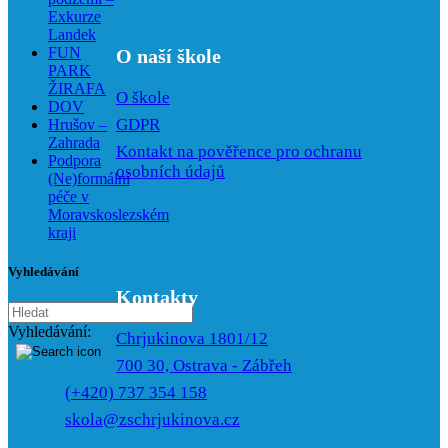
Exkurze
Landek
FUN
O naší škole
PARK
ŽIRAFA
O škole
DOV
GDPR
Hrušov –
Zahrada
Kontakt na pověřence pro ochranu
Podpora
osobních údajů
(Ne)formální
péče v
Moravskoslezském
kraji
Vyhledávání
Kontakty
Vyhledávání:
Chrjukinova 1801/12
700 30, Ostrava - Zábřeh
(+420) 737 354 158
skola@zschrjukinova.cz