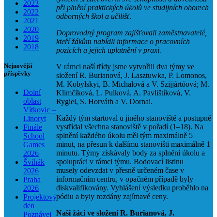
2023
při plnění praktických úkolů ve studijních oborech
2022
odborných škol a učilišť.
2021
2020
Doprovodný program zajišťovali zaměstnavatelé,
2019
kteří žákům nabídli informace o pracovních
2018
pozicích a jejich uplatnění v praxi.
Nejnovější
V rámci naší třídy jsme vytvořili dva týmy ve
příspěvky
složení R. Burianová, J. Lasztuwka, P. Lomonos,
M. Kobylskyi, B. Michalová a V. Szijjártóová; M.
Dolní
Klimčíková, L. Pulková, A. Pavlištíková, V.
oblast
Rygiel, S. Horváth a V. Dornai.
Vítkovic –
Každý tým startoval u jiného stanoviště a postupně
Linoryt
vystřídal všechna stanoviště v pořadí (1–18). Na
Finále
splnění každého úkolu měl tým maximálně 5
School
minut, na přesun k dalšímu stanovišti maximálně 1
Games
minutu. Týmy získávaly body za splnění úkolu a
2026
spolupráci v rámci týmu. Bodovací listinu
Švihák
musely odevzdat v přesně určeném čase v
2026
informačním centru, v opačném případě byly
Praha
diskvalifikovány. Vyhlášení výsledku proběhlo na
2026
pódiu a byly rozdány zajímavé ceny.
Projektový
den
Naši žáci ve složení
R. Burianová, J.
Poznávej