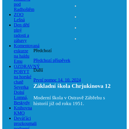
pod
Radhoštěm
ZOO
Lešná
Den dětí
plný
radosti a
zábavy
Komentovaná
Předchozí
exkurze
na haldu
Předchozí příspěvek
Emu
OZDRAVNÝ
Další
POBYT
na horské
První pomoc 14. 10. 2024
chatě
Základní škola Chrjukinova 12
Severka
Dolní
Lomná,
Moderní škola v Ostravě Zábřehu s
Beskydy
historií již od roku 1951.
Knihovna
KMO
Deváťáci
prozkoumali
podzemí –