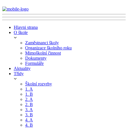
Hlavni strana
O škole
Zaměstnanci školy
Organizace školního roku
Mimoškolní činnost
Dokumenty
Formuláře
Aktuality
Třídy
Školní rozvrhy
1. A
1. B
2. A
2. B
3. A
3. B
4. A
4. B