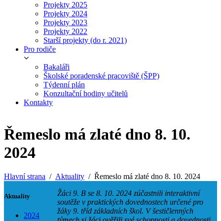
Projekty 2025
Projekty 2024
Projekty 2023
Projekty 2022
Starší projekty (do r. 2021)
Pro rodiče
Bakaláři
Školské poradenské pracoviště (ŠPP)
Týdenní plán
Konzultační hodiny učitelů
Kontakty
Řemeslo má zlaté dno 8. 10.
2024
Hlavní strana
Aktuality
Řemeslo má zlaté dno 8. 10. 2024
Žáci 9. B se 8. 10. 2024 zúčastnili interaktivní
Aktuality
soutěže v praktických dovednostech určené pro
žáky 9. tříd základních škol. V šestičlenných
2024
týmech si žáci ověřili své schopnosti a dovednosti