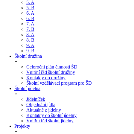
5. A
5. B
6. A
6. B
7. A
7. B
8. A
8. B
9. A
9. B
Školní družina
Celoroční plán činností ŠD
Vnitřní řád školní družiny
Kontakty do družiny
Školní vzdělávací program pro ŠD
Školní jídelna
Jídelníček
Objednání jídla
Aktuálně z jídelny
Kontakty do školní jídelny
Vnitřní řád školní jídelny
Projekty