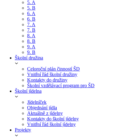
5. A
5. B
6. A
6. B
7. A
7. B
8. A
8. B
9. A
9. B
Školní družina
Celoroční plán činností ŠD
Vnitřní řád školní družiny
Kontakty do družiny
Školní vzdělávací program pro ŠD
Školní jídelna
Jídelníček
Objednání jídla
Aktuálně z jídelny
Kontakty do školní jídelny
Vnitřní řád školní jídelny
Projekty