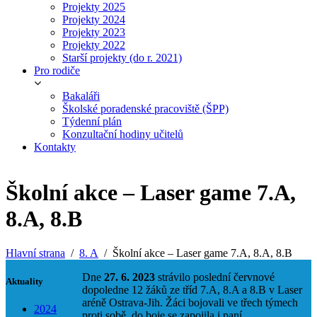
Projekty 2025
Projekty 2024
Projekty 2023
Projekty 2022
Starší projekty (do r. 2021)
Pro rodiče
Bakaláři
Školské poradenské pracoviště (ŠPP)
Týdenní plán
Konzultační hodiny učitelů
Kontakty
Školní akce – Laser game 7.A,
8.A, 8.B
Hlavní strana
8. A
Školní akce – Laser game 7.A, 8.A, 8.B
Dne
27. 6. 2023
strávilo poslední červnové
Aktuality
dopoledne 12 žáků ze tříd 7.A, 8.A a 8.B v Laser
aréně Ostrava-Jih. Žáci bojovali ve třech týmech
2024
proti sobě, do boje se zapojila i paní