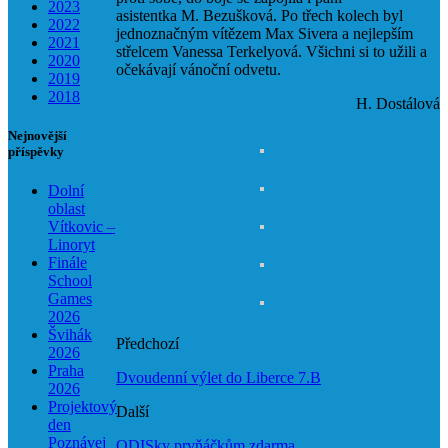
2023
asistentka M. Bezušková. Po třech kolech byl
2022
jednoznačným vítězem Max Sivera a nejlepším
2021
střelcem Vanessa Terkelyová. Všichni si to užili a
2020
očekávají vánoční odvetu.
2019
2018
H. Dostálová
Nejnovější
příspěvky
Dolní
oblast
Vítkovic –
Linoryt
Finále
School
Games
2026
Švihák
Předchozí
2026
Praha
Dvoudenní výlet do Liberce 7.B
2026
Projektový
Další
den
Poznávej
ODISky prvňáčkům zdarma