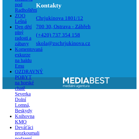
pod
Kontakty
Radhoštěm
ZOO
Chrjukinova 1801/12
Lešná
700 30, Ostrava - Zábřeh
Den dětí
plný
(+420) 737 354 158
radosti a
skola@zschrjukinova.cz
zábavy
Komentovaná
exkurze
na haldu
Emu
OZDRAVNÝ
POBYT
na horské
chatě
Severka
Dolní
Lomná,
Beskydy
Knihovna
KMO
Deváťáci
prozkoumali
podzemí –