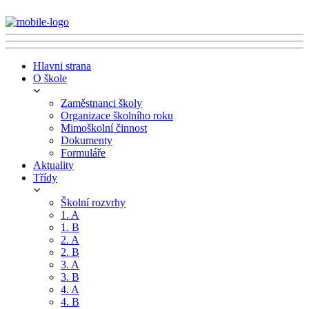
Hlavni strana
O škole
Zaměstnanci školy
Organizace školního roku
Mimoškolní činnost
Dokumenty
Formuláře
Aktuality
Třídy
Školní rozvrhy
1. A
1. B
2. A
2. B
3. A
3. B
4. A
4. B