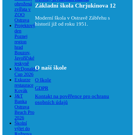
ohrožená
Základní škola Chrjukinova 12
zvířata v
ZOO
Moderní škola v Ostravě Zábřehu s
Ostrava
historií již od roku 1951.
Projektový
den
Poznej
region
hrad
Bouzov,
Javoříčské
jeskyně
O naší škole
McDonald’s
Cup 2026
O škole
Exkurze
restaurace
GDPR
Kovák
Kontakt na pověřence pro ochranu
J&T
Banka
osobních údajů
Ostrava
Beach Pro
2026
Školní
výlet do
Rožnova