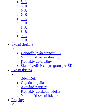
5. A
5. B
6. A
6. B
7. A
7. B
8. A
8. B
9. A
9. B
Školní družina
Celoroční plán činností ŠD
Vnitřní řád školní družiny
Kontakty do družiny
Školní vzdělávací program pro ŠD
Školní jídelna
Jídelníček
Objednání jídla
Aktuálně z jídelny
Kontakty do školní jídelny
Vnitřní řád školní jídelny
Projekty