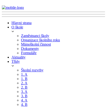
Hlavni strana
O škole
Zaměstnanci školy
Organizace školního roku
Mimoškolní činnost
Dokumenty
Formuláře
Aktuality
Třídy
Školní rozvrhy
1. A
1. B
2. A
2. B
3. A
3. B
4. A
4. B