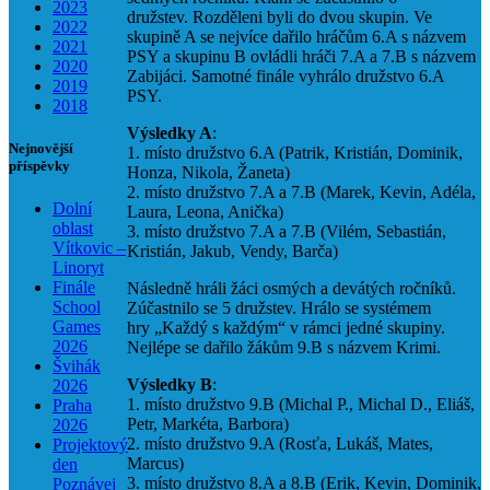
2023
družstev. Rozděleni byli do dvou skupin. Ve
2022
skupině A se nejvíce dařilo hráčům 6.A s názvem
2021
PSY a skupinu B ovládli hráči 7.A a 7.B s názvem
2020
Zabijáci. Samotné finále vyhrálo družstvo 6.A
2019
PSY.
2018
Výsledky A
:
Nejnovější
1. místo družstvo 6.A (Patrik, Kristián, Dominik,
příspěvky
Honza, Nikola, Žaneta)
2. místo družstvo 7.A a 7.B (Marek, Kevin, Adéla,
Dolní
Laura, Leona, Anička)
oblast
3. místo družstvo 7.A a 7.B (Vilém, Sebastián,
Vítkovic –
Kristián, Jakub, Vendy, Barča)
Linoryt
Finále
Následně hráli žáci osmých a devátých ročníků.
School
Zúčastnilo se 5 družstev. Hrálo se systémem
Games
hry „Každý s každým“ v rámci jedné skupiny.
2026
Nejlépe se dařilo žákům 9.B s názvem Krimi.
Švihák
Výsledky
B
:
2026
1. místo družstvo 9.B (Michal P., Michal D., Eliáš,
Praha
Petr, Markéta, Barbora)
2026
2. místo družstvo 9.A (Rosťa, Lukáš, Mates,
Projektový
Marcus)
den
3. místo družstvo 8.A a 8.B (Erik, Kevin, Dominik,
Poznávej