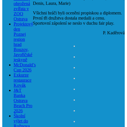
Denis, Laura, Marie)
ohrožená
zvířata v
Všichni hráči byli oceněni propiskou a diplomem.
ZOO
První tři družstva dostala medaili a cenu.
Ostrava
Sportovní zápolení se neslo v duchu fair play.
Projektový
den
P. Kaděrová
Poznej
region
hrad
Bouzov,
Javoříčské
jeskyně
McDonald’s
Cup 2026
Exkurze
restaurace
Kovák
J&T
Banka
Ostrava
Beach Pro
2026
Školní
výlet do
Rožnova