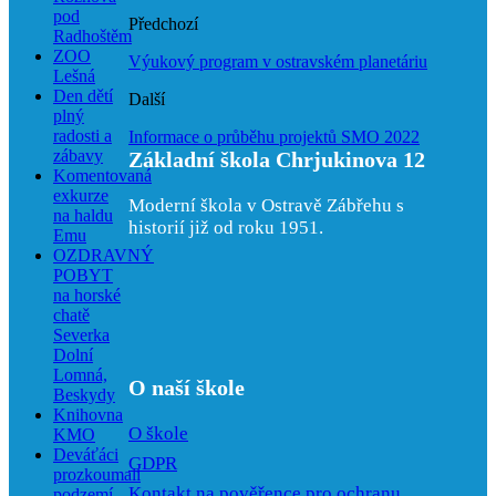
pod
Předchozí
Radhoštěm
ZOO
Výukový program v ostravském planetáriu
Lešná
Den dětí
Další
plný
radosti a
Informace o průběhu projektů SMO 2022
zábavy
Základní škola Chrjukinova 12
Komentovaná
exkurze
Moderní škola v Ostravě Zábřehu s
na haldu
historií již od roku 1951.
Emu
OZDRAVNÝ
POBYT
na horské
chatě
Severka
Dolní
Lomná,
O naší škole
Beskydy
Knihovna
O škole
KMO
Deváťáci
GDPR
prozkoumali
Kontakt na pověřence pro ochranu
podzemí –