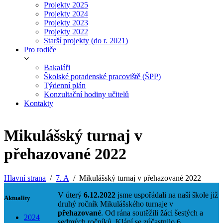
Projekty 2025
Projekty 2024
Projekty 2023
Projekty 2022
Starší projekty (do r. 2021)
Pro rodiče
Bakaláři
Školské poradenské pracoviště (ŠPP)
Týdenní plán
Konzultační hodiny učitelů
Kontakty
Mikulášský turnaj v
přehazované 2022
Hlavní strana
7. A
Mikulášský turnaj v přehazované 2022
V úterý
6.12.2022
jsme uspořádali na naší škole již
Aktuality
druhý ročník Mikulášského turnaje v
přehazované
. Od rána soutěžili žáci šestých a
2024
sedmých ročníků. Klání se zúčastnilo 6