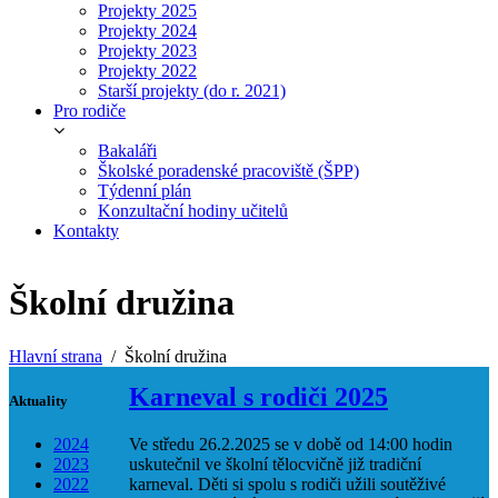
Projekty 2025
Projekty 2024
Projekty 2023
Projekty 2022
Starší projekty (do r. 2021)
Pro rodiče
Bakaláři
Školské poradenské pracoviště (ŠPP)
Týdenní plán
Konzultační hodiny učitelů
Kontakty
Školní družina
Hlavní strana
Školní družina
Karneval s rodiči 2025
Aktuality
2024
Ve středu 26.2.2025 se v době od 14:00 hodin
2023
uskutečnil ve školní tělocvičně již tradiční
2022
karneval. Děti si spolu s rodiči užili soutěživé