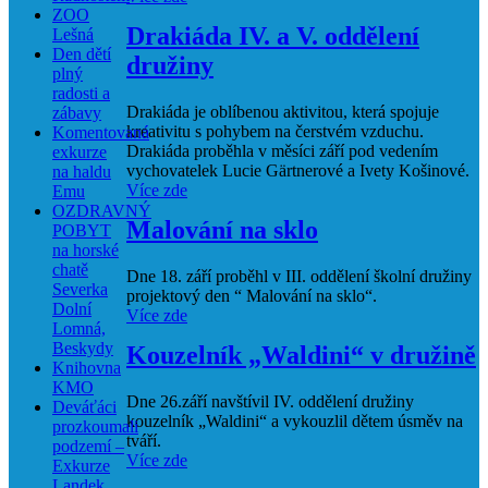
ZOO
Drakiáda IV. a V. oddělení
Lešná
Den dětí
družiny
plný
radosti a
Drakiáda je oblíbenou aktivitou, která spojuje
zábavy
kreativitu s pohybem na čerstvém vzduchu.
Komentovaná
Drakiáda proběhla v měsíci září pod vedením
exkurze
vychovatelek Lucie Gärtnerové a Ivety Košinové.
na haldu
Více zde
Emu
OZDRAVNÝ
Malování na sklo
POBYT
na horské
chatě
Dne 18. září proběhl v III. oddělení školní družiny
Severka
projektový den “ Malování na sklo“.
Dolní
Více zde
Lomná,
Beskydy
Kouzelník „Waldini“ v družině
Knihovna
KMO
Dne 26.září navštívil IV. oddělení družiny
Deváťáci
kouzelník „Waldini“ a vykouzlil dětem úsměv na
prozkoumali
tváří.
podzemí –
Více zde
Exkurze
Landek