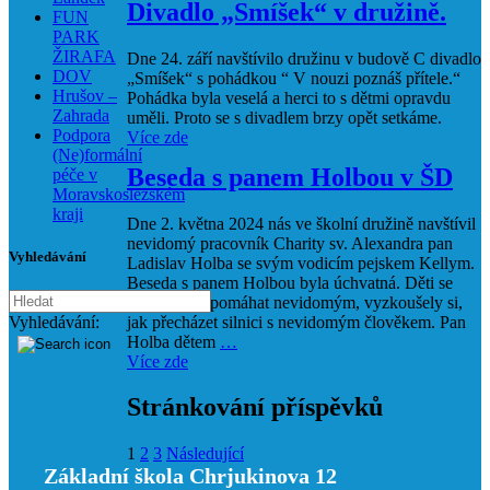
Divadlo „Smíšek“ v družině.
FUN
PARK
ŽIRAFA
Dne 24. září navštívilo družinu v budově C divadlo
DOV
„Smíšek“ s pohádkou “ V nouzi poznáš přítele.“
Hrušov –
Pohádka byla veselá a herci to s dětmi opravdu
Zahrada
uměli. Proto se s divadlem brzy opět setkáme.
Podpora
Více zde
(Ne)formální
Beseda s panem Holbou v ŠD
péče v
Moravskoslezském
kraji
Dne 2. května 2024 nás ve školní družině navštívil
nevidomý pracovník Charity sv. Alexandra pan
Vyhledávání
Ladislav Holba se svým vodicím pejskem Kellym.
Beseda s panem Holbou byla úchvatná. Děti se
naučily, jak pomáhat nevidomým, vyzkoušely si,
jak přecházet silnici s nevidomým člověkem. Pan
Vyhledávání:
Holba dětem
…
Více zde
Stránkování příspěvků
1
2
3
Následující
Základní škola Chrjukinova 12