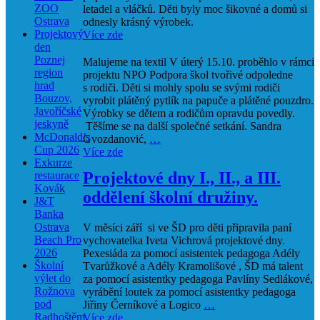
ZOO
letadel a vláčků. Děti byly moc šikovné a domů si
Ostrava
odnesly krásný výrobek.
Projektový
Více zde
den
Poznej
Malujeme na textil V úterý 15.10. proběhlo v rámci
region
projektu NPO Podpora škol tvořivé odpoledne
hrad
s rodiči. Děti si mohly spolu se svými rodiči
Bouzov,
vyrobit plátěný pytlík na papuče a plátěné pouzdro.
Javoříčské
Výrobky se dětem a rodičům opravdu povedly.
jeskyně
Těšíme se na další společné setkání. Sandra
McDonald’s
Gvozdanović,
…
Cup 2026
Více zde
Exkurze
Projektové dny I., II., a III.
restaurace
Kovák
oddělení školní družiny.
J&T
Banka
Ostrava
V měsíci září si ve ŠD pro děti připravila paní
Beach Pro
vychovatelka Iveta Vichrová projektové dny.
2026
Pexesiáda za pomocí asistentek pedagoga Adély
Školní
Tvarůžkové a Adély Kramolišové , ŠD má talent
výlet do
za pomocí asistentky pedagoga Pavlíny Sedlákové,
Rožnova
vyrábění loutek za pomocí asistentky pedagoga
pod
Jiřiny Černíkové a Logico
…
Radhoštěm
Více zde