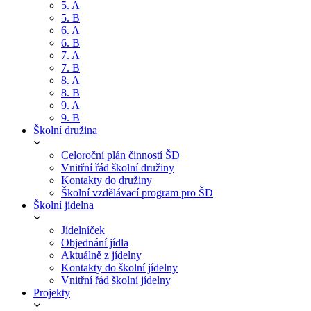
5. A
5. B
6. A
6. B
7. A
7. B
8. A
8. B
9. A
9. B
Školní družina
Celoroční plán činností ŠD
Vnitřní řád školní družiny
Kontakty do družiny
Školní vzdělávací program pro ŠD
Školní jídelna
Jídelníček
Objednání jídla
Aktuálně z jídelny
Kontakty do školní jídelny
Vnitřní řád školní jídelny
Projekty