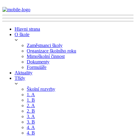
Hlavni strana
O škole
Zaměstnanci školy
Organizace školního roku
Mimoškolní činnost
Dokumenty
Formuláře
Aktuality
Třídy
Školní rozvrhy
1. A
1. B
2. A
2. B
3. A
3. B
4. A
4. B