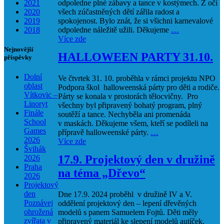
2021
odpoledne plné zábavy a tance v kostýmech. Z očí
2020
všech zúčastněných dětí zářila radost a
2019
spokojenost. Bylo znát, že si všichni karnevalové
2018
odpoledne náležitě užili. Děkujeme
…
Více zde
Nejnovější
HALLOWEEN PARTY 31.10.
příspěvky
Dolní
Ve čtvrtek 31. 10. proběhla v rámci projektu NPO
oblast
Podpora škol halloweenská párty pro děti a rodiče.
Vítkovic –
Párty se konala v prostorách tělocvičny. Pro
Linoryt
všechny byl připravený bohatý program, plný
Finále
soutěží a tance. Nechyběla ani promenáda
School
v maskách. Děkujeme všem, kteří se podíleli na
Games
přípravě halloweenské párty.
…
2026
Více zde
Švihák
17.9. Projektový den v družině
2026
Praha
na téma „Dřevo“
2026
Projektový
den
Dne 17.9. 2024 proběhl v družině IV a V.
Poznávej
oddělení projektový den – lepení dřevěných
ohrožená
modelů s panem Samuelem Fojtů. Děti měly
zvířata v
připravený materiál ke slepení modelů autíček,