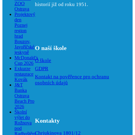
ZOO
historií již od roku 1951.
Ostrava
Projektový
den
Poznej
region
hrad
Bouzov,
Javoříčské
O naší škole
jeskyně
McDonald’s
O škole
Cup 2026
GDPR
Exkurze
restaurace
Kontakt na pověřence pro ochranu
Kovák
osobních údajů
J&T
Banka
Ostrava
Beach Pro
2026
Školní
výlet do
Kontakty
Rožnova
pod
Chrjukinova 1801/12
Radhoštěm