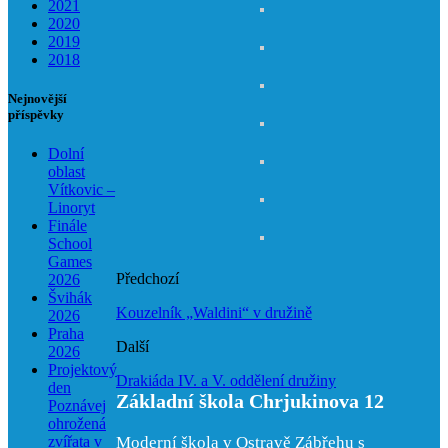
2021
2020
2019
2018
Nejnovější
příspěvky
Dolní
oblast
Vítkovic –
Linoryt
Finále
School
Games
Předchozí
2026
Švihák
Kouzelník „Waldini“ v družině
2026
Praha
Další
2026
Projektový
Drakiáda IV. a V. oddělení družiny
den
Základní škola Chrjukinova 12
Poznávej
ohrožená
zvířata v
Moderní škola v Ostravě Zábřehu s