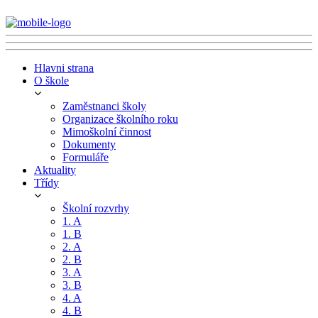
Hlavni strana
O škole
Zaměstnanci školy
Organizace školního roku
Mimoškolní činnost
Dokumenty
Formuláře
Aktuality
Třídy
Školní rozvrhy
1. A
1. B
2. A
2. B
3. A
3. B
4. A
4. B