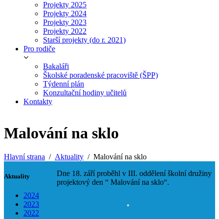
Projekty 2025
Projekty 2024
Projekty 2023
Projekty 2022
Starší projekty (do r. 2021)
Pro rodiče
Bakaláři
Školské poradenské pracoviště (ŠPP)
Týdenní plán
Konzultační hodiny učitelů
Kontakty
Malování na sklo
Hlavní strana
Aktuality
Malování na sklo
Dne 18. září proběhl v III. oddělení školní družiny
Aktuality
projektový den “ Malování na sklo“.
2024
2023
2022