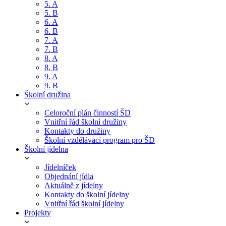
5. A
5. B
6. A
6. B
7. A
7. B
8. A
8. B
9. A
9. B
Školní družina
Celoroční plán činností ŠD
Vnitřní řád školní družiny
Kontakty do družiny
Školní vzdělávací program pro ŠD
Školní jídelna
Jídelníček
Objednání jídla
Aktuálně z jídelny
Kontakty do školní jídelny
Vnitřní řád školní jídelny
Projekty