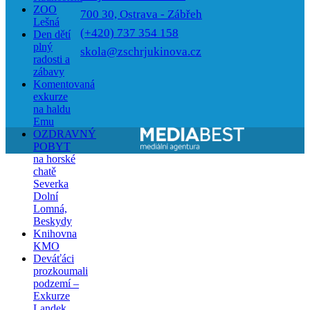
ZOO
700 30, Ostrava - Zábřeh
Lešná
(+420) 737 354 158
Den dětí
plný
skola@zschrjukinova.cz
radosti a
zábavy
Komentovaná
exkurze
na haldu
Emu
OZDRAVNÝ
POBYT
na horské
chatě
Severka
Dolní
Lomná,
Beskydy
Knihovna
KMO
Deváťáci
prozkoumali
podzemí –
Exkurze
Landek