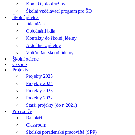
Kontakty do družiny
Školní vzdělávací program pro ŠD
Školní jídelna
Jídelníček
Objednání jídla
Kontakty do školní jídelny
Aktuálně z jídelny
Vnitřní řád školní jídelny
Školní galerie
Časopis
Projekty
Projekty 2025
Projekty 2024
Projekty 2023
Projekty 2022
Starší projekty (do r. 2021)
Pro rodiče
Bakaláři
Classroom
Školské poradenské pracoviště (ŠPP)