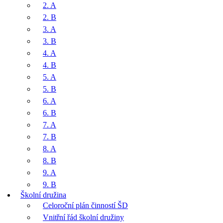
2. A
2. B
3. A
3. B
4. A
4. B
5. A
5. B
6. A
6. B
7. A
7. B
8. A
8. B
9. A
9. B
Školní družina
Celoroční plán činností ŠD
Vnitřní řád školní družiny