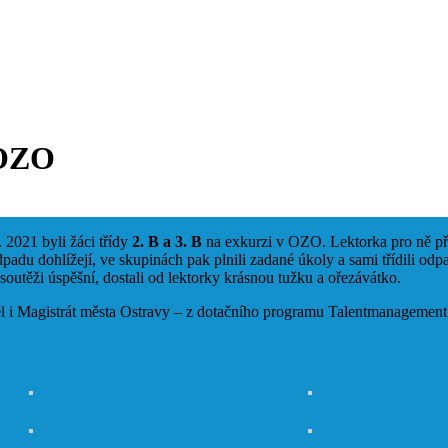
 OZO
 2021 byli žáci třídy
2. B a 3. B
na exkurzi v OZO. Lektorka pro ně př
odpadu dohlížejí, ve skupinách pak plnili zadané úkoly a sami třídili o
v soutěži úspěšní, dostali od lektorky krásnou tužku a ořezávátko.
el i Magistrát města Ostravy – z dotačního programu Talentmanagement