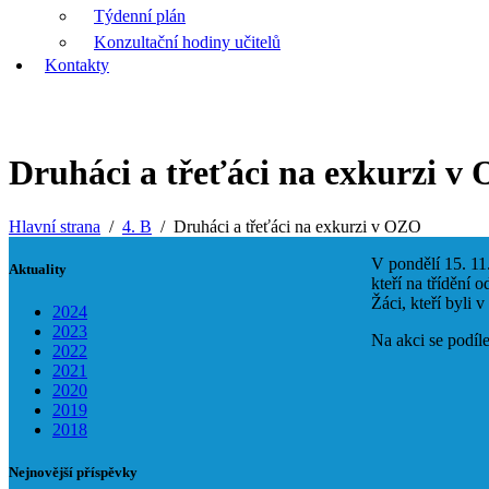
Týdenní plán
Konzultační hodiny učitelů
Kontakty
Druháci a třeťáci na exkurzi v
Hlavní strana
4. B
Druháci a třeťáci na exkurzi v OZO
V pondělí 15. 11.
Aktuality
kteří na třídění 
Žáci, kteří byli 
2024
2023
Na akci se podíl
2022
2021
2020
2019
2018
Nejnovější příspěvky