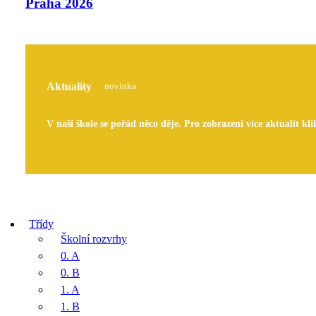
Praha 2026
Aktuality
novinka
V naší škole se pořád něco děje. Pro zobrazení více aktualit kli
Třídy
Školní rozvrhy
0. A
0. B
1. A
1. B