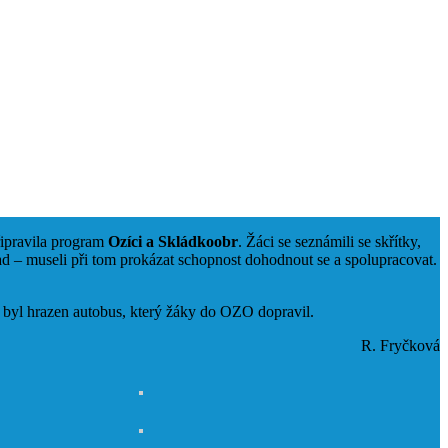
ipravila program
Ozíci a Skládkoobr
. Žáci se seznámili se skřítky,
dpad – museli při tom prokázat schopnost dohodnout se a spolupracovat.
 byl hrazen autobus, který žáky do OZO dopravil.
R. Fryčková