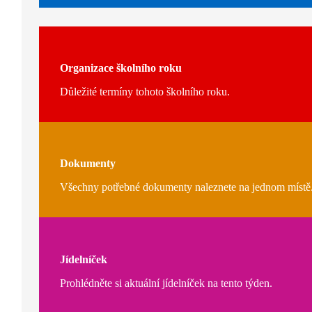
Organizace školního roku
Důležité termíny tohoto školního roku.
Dokumenty
Všechny potřebné dokumenty naleznete na jednom místě
Jídelníček
Prohlédněte si aktuální jídelníček na tento týden.