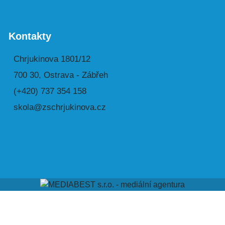
Kontakty
Chrjukinova 1801/12
700 30, Ostrava - Zábřeh
(+420) 737 354 158
skola@zschrjukinova.cz