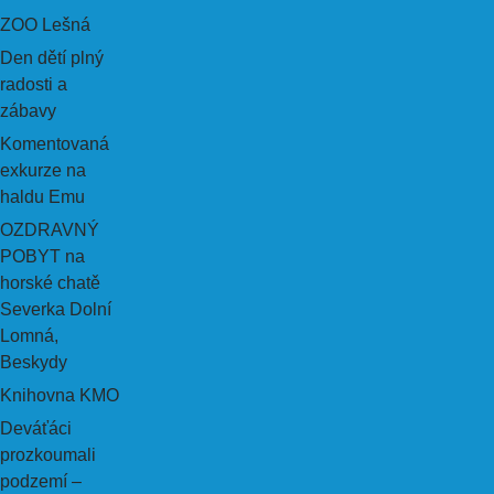
ZOO Lešná
Den dětí plný
radosti a
zábavy
Komentovaná
exkurze na
haldu Emu
OZDRAVNÝ
POBYT na
horské chatě
Severka Dolní
Lomná,
Beskydy
Knihovna KMO
Deváťáci
prozkoumali
podzemí –