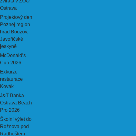
zvířata v ZOO
Ostrava
Projektový den
Poznej region
hrad Bouzov,
Javoříčské
jeskyně
McDonald’s
Cup 2026
Exkurze
restaurace
Kovák
J&T Banka
Ostrava Beach
Pro 2026
Školní výlet do
Rožnova pod
Radhoštěm