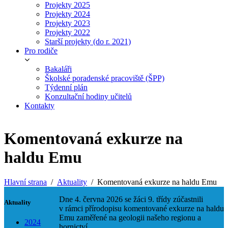
Projekty 2025
Projekty 2024
Projekty 2023
Projekty 2022
Starší projekty (do r. 2021)
Pro rodiče
Bakaláři
Školské poradenské pracoviště (ŠPP)
Týdenní plán
Konzultační hodiny učitelů
Kontakty
Komentovaná exkurze na
haldu Emu
Hlavní strana
Aktuality
Komentovaná exkurze na haldu Emu
Dne 4. června 2026 se žáci 9. třídy zúčastnili
Aktuality
v rámci přírodopisu komentované exkurze na haldu
Emu zaměřené na geologii našeho regionu a
2024
hornictví.