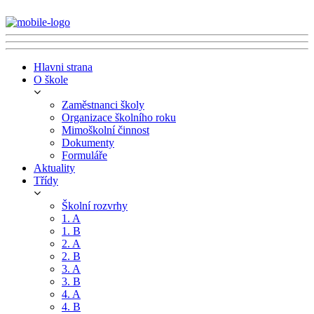
Hlavni strana
O škole
Zaměstnanci školy
Organizace školního roku
Mimoškolní činnost
Dokumenty
Formuláře
Aktuality
Třídy
Školní rozvrhy
1. A
1. B
2. A
2. B
3. A
3. B
4. A
4. B