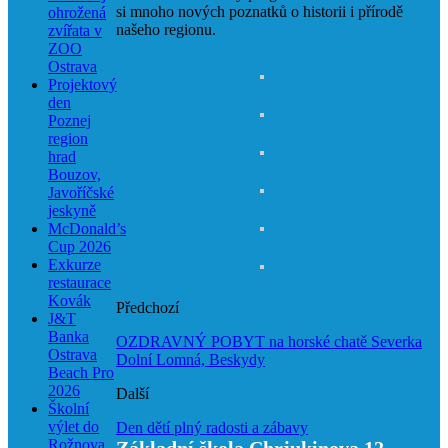
si mnoho nových poznatků o historii i přírodě
ohrožená
našeho regionu.
zvířata v
ZOO
Ostrava
Projektový
den
Poznej
region
hrad
Bouzov,
Javoříčské
jeskyně
McDonald’s
Cup 2026
Exkurze
restaurace
Kovák
Předchozí
J&T
Banka
OZDRAVNÝ POBYT na horské chatě Severka
Ostrava
Dolní Lomná, Beskydy
Beach Pro
2026
Další
Školní
výlet do
Den dětí plný radosti a zábavy
Rožnova