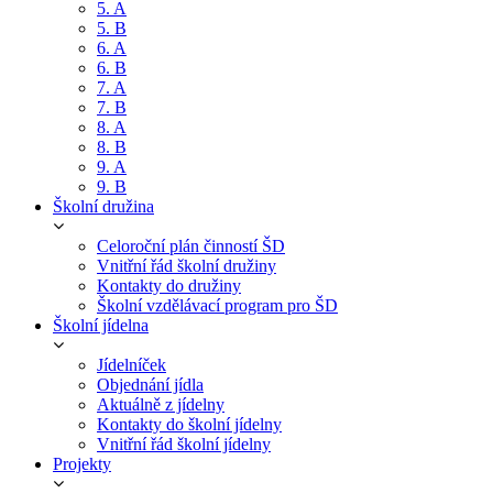
5. A
5. B
6. A
6. B
7. A
7. B
8. A
8. B
9. A
9. B
Školní družina
Celoroční plán činností ŠD
Vnitřní řád školní družiny
Kontakty do družiny
Školní vzdělávací program pro ŠD
Školní jídelna
Jídelníček
Objednání jídla
Aktuálně z jídelny
Kontakty do školní jídelny
Vnitřní řád školní jídelny
Projekty