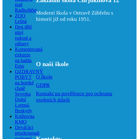
Základní škola Chrjukinova 12
pod
Radhoštěm
Moderní škola v Ostravě Zábřehu s
ZOO
historií již od roku 1951.
Lešná
Den dětí
plný
radosti a
zábavy
Komentovaná
exkurze
na haldu
O naší škole
Emu
OZDRAVNÝ
O škole
POBYT
na horské
GDPR
chatě
Kontakt na pověřence pro ochranu
Severka
osobních údajů
Dolní
Lomná,
Beskydy
Knihovna
KMO
Deváťáci
prozkoumali
Kontakty
podzemí –