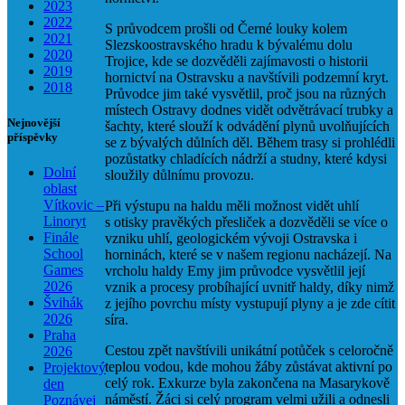
2023
2022
S průvodcem prošli od Černé louky kolem
2021
Slezskoostravského hradu k bývalému dolu
2020
Trojice, kde se dozvěděli zajímavosti o historii
2019
hornictví na Ostravsku a navštívili podzemní kryt.
2018
Průvodce jim také vysvětlil, proč jsou na různých
místech Ostravy dodnes vidět odvětrávací trubky a
Nejnovější
šachty, které slouží k odvádění plynů uvolňujících
příspěvky
se z bývalých důlních děl. Během trasy si prohlédli
pozůstatky chladících nádrží a studny, které kdysi
Dolní
sloužily důlnímu provozu.
oblast
Vítkovic –
Při výstupu na haldu měli možnost vidět uhlí
Linoryt
s otisky pravěkých přesliček a dozvěděli se více o
Finále
vzniku uhlí, geologickém vývoji Ostravska i
School
horninách, které se v našem regionu nacházejí. Na
Games
vrcholu haldy Emy jim průvodce vysvětlil její
2026
vznik a procesy probíhající uvnitř haldy, díky nimž
Švihák
z jejího povrchu místy vystupují plyny a je zde cítit
2026
síra.
Praha
Cestou zpět navštívili unikátní potůček s celoročně
2026
teplou vodou, kde mohou žáby zůstávat aktivní po
Projektový
celý rok. Exkurze byla zakončena na Masarykově
den
náměstí. Žáci si celý program velmi užili a odnesli
Poznávej