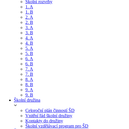
Školní rozvrhy
1. A
1. B
2. A
2. B
3. A
3. B
4. A
4. B
5. A
5. B
6. A
6. B
7. A
7. B
8. A
8. B
9. A
9. B
Školní družina
Celoroční plán činností ŠD
Vnitřní řád školní družiny
Kontakty do družiny
Školní vzdělávací program pro ŠD