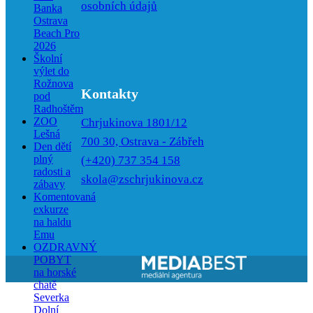
osobních údajů
Banka
Ostrava
Beach Pro
2026
Školní
výlet do
Rožnova
Kontakty
pod
Radhoštěm
ZOO
Chrjukinova 1801/12
Lešná
700 30, Ostrava - Zábřeh
Den dětí
plný
(+420) 737 354 158
radosti a
skola@zschrjukinova.cz
zábavy
Komentovaná
exkurze
na haldu
Emu
OZDRAVNÝ
POBYT
na horské
chatě
Severka
Dolní