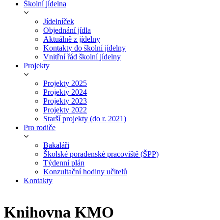
Školní jídelna
Jídelníček
Objednání jídla
Aktuálně z jídelny
Kontakty do školní jídelny
Vnitřní řád školní jídelny
Projekty
Projekty 2025
Projekty 2024
Projekty 2023
Projekty 2022
Starší projekty (do r. 2021)
Pro rodiče
Bakaláři
Školské poradenské pracoviště (ŠPP)
Týdenní plán
Konzultační hodiny učitelů
Kontakty
Knihovna KMO