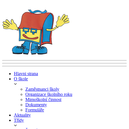
Hlavni strana
O škole
Zaměstnanci školy
Organizace školního roku
Mimoškolní činnost
Dokumenty
Formuláře
Aktuality
Třídy