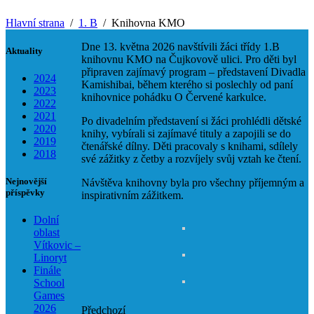
Hlavní strana
1. B
Knihovna KMO
Dne 13. května 2026 navštívili žáci třídy 1.B
Aktuality
knihovnu KMO na Čujkovově ulici. Pro děti byl
připraven zajímavý program – představení Divadla
2024
Kamishibai, během kterého si poslechly od paní
2023
knihovnice pohádku O Červené karkulce.
2022
2021
Po divadelním představení si žáci prohlédli dětské
2020
knihy, vybírali si zajímavé tituly a zapojili se do
2019
čtenářské dílny. Děti pracovaly s knihami, sdílely
2018
své zážitky z četby a rozvíjely svůj vztah ke čtení.
Nejnovější
Návštěva knihovny byla pro všechny příjemným a
příspěvky
inspirativním zážitkem.
Dolní
oblast
Vítkovic –
Linoryt
Finále
School
Games
2026
Předchozí