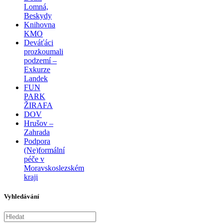
Lomná,
Beskydy
Knihovna
KMO
Deváťáci
prozkoumali
podzemí –
Exkurze
Landek
FUN
PARK
ŽIRAFA
DOV
Hrušov –
Zahrada
Podpora
(Ne)formální
péče v
Moravskoslezském
kraji
Vyhledávání