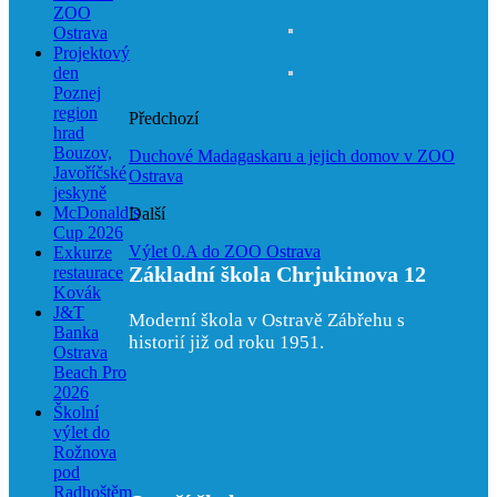
ZOO
Ostrava
Projektový
den
Poznej
region
Předchozí
hrad
Bouzov,
Duchové Madagaskaru a jejich domov v ZOO
Javoříčské
Ostrava
jeskyně
McDonald’s
Další
Cup 2026
Výlet 0.A do ZOO Ostrava
Exkurze
Základní škola Chrjukinova 12
restaurace
Kovák
J&T
Moderní škola v Ostravě Zábřehu s
Banka
historií již od roku 1951.
Ostrava
Beach Pro
2026
Školní
výlet do
Rožnova
pod
Radhoštěm