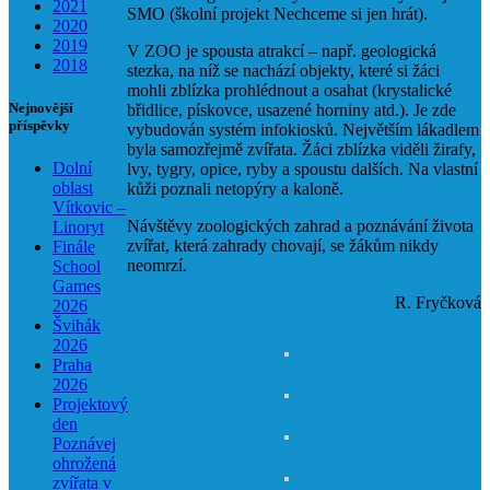
2021
SMO (školní projekt Nechceme si jen hrát).
2020
2019
V ZOO je spousta atrakcí – např. geologická
2018
stezka, na níž se nachází objekty, které si žáci
mohli zblízka prohlédnout a osahat (krystalické
Nejnovější
břidlice, pískovce, usazené horniny atd.). Je zde
příspěvky
vybudován systém infokiosků. Největším lákadlem
byla samozřejmě zvířata. Žáci zblízka viděli žirafy,
Dolní
lvy, tygry, opice, ryby a spoustu dalších. Na vlastní
oblast
kůži poznali netopýry a kaloně.
Vítkovic –
Návštěvy zoologických zahrad a poznávání života
Linoryt
zvířat, která zahrady chovají, se žákům nikdy
Finále
neomrzí.
School
Games
R. Fryčková
2026
Švihák
2026
Praha
2026
Projektový
den
Poznávej
ohrožená
zvířata v