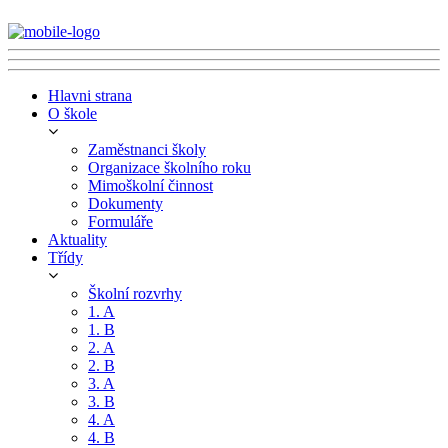
Hlavni strana
O škole
Zaměstnanci školy
Organizace školního roku
Mimoškolní činnost
Dokumenty
Formuláře
Aktuality
Třídy
Školní rozvrhy
1. A
1. B
2. A
2. B
3. A
3. B
4. A
4. B