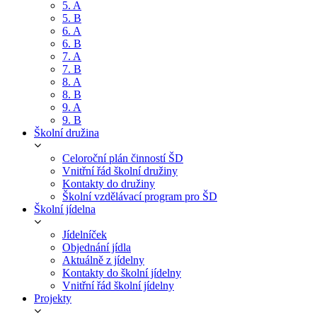
5. A
5. B
6. A
6. B
7. A
7. B
8. A
8. B
9. A
9. B
Školní družina
Celoroční plán činností ŠD
Vnitřní řád školní družiny
Kontakty do družiny
Školní vzdělávací program pro ŠD
Školní jídelna
Jídelníček
Objednání jídla
Aktuálně z jídelny
Kontakty do školní jídelny
Vnitřní řád školní jídelny
Projekty