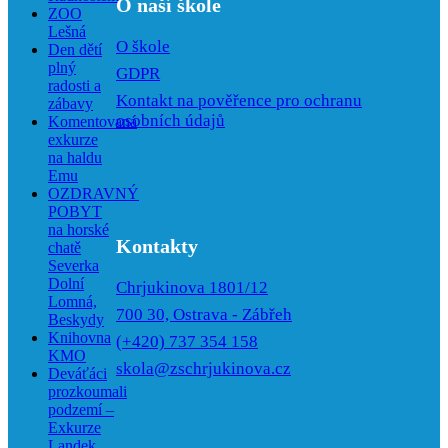
O naší škole
ZOO
Lešná
O škole
Den dětí
plný
GDPR
radosti a
Kontakt na pověřence pro ochranu
zábavy
osobních údajů
Komentovaná
exkurze
na haldu
Emu
OZDRAVNÝ
POBYT
na horské
Kontakty
chatě
Severka
Dolní
Chrjukinova 1801/12
Lomná,
700 30, Ostrava - Zábřeh
Beskydy
Knihovna
(+420) 737 354 158
KMO
skola@zschrjukinova.cz
Deváťáci
prozkoumali
podzemí –
Exkurze
Landek