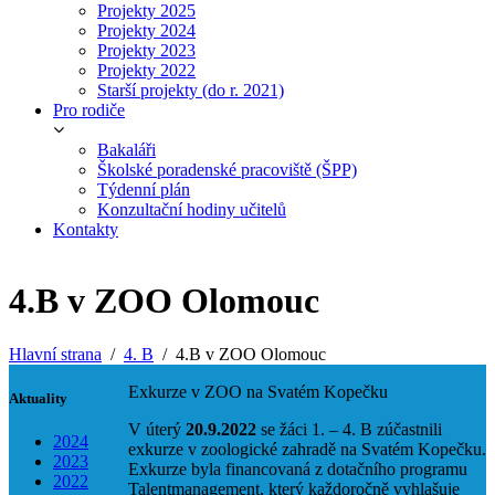
Projekty 2025
Projekty 2024
Projekty 2023
Projekty 2022
Starší projekty (do r. 2021)
Pro rodiče
Bakaláři
Školské poradenské pracoviště (ŠPP)
Týdenní plán
Konzultační hodiny učitelů
Kontakty
4.B v ZOO Olomouc
Hlavní strana
4. B
4.B v ZOO Olomouc
Exkurze v ZOO na Svatém Kopečku
Aktuality
V úterý
20.9.2022
se žáci 1. – 4. B zúčastnili
2024
exkurze v zoologické zahradě na Svatém Kopečku.
2023
Exkurze byla financovaná z dotačního programu
2022
Talentmanagement, který každoročně vyhlašuje