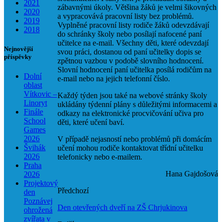
2021
zábavnými úkoly. Většina žáků je velmi šikovných
2020
a vypracovává pracovní listy bez problémů.
2019
Vyplněné pracovní listy rodiče žáků odevzdávají
2018
do schránky školy nebo posílají nafocené paní
učitelce na e-mail. Všechny děti, které odevzdají
Nejnovější
svou práci, dostanou od paní učitelky dopis se
příspěvky
zpětnou vazbou v podobě slovního hodnocení.
Slovní hodnocení paní učitelka posílá rodičům na
Dolní
e-mail nebo na jejich telefonní číslo.
oblast
Vítkovic –
Každý týden jsou také na webové stránky školy
Linoryt
ukládány týdenní plány s důležitými informacemi a
Finále
odkazy na elektronické procvičování učiva pro
School
děti, které učení baví.
Games
2026
V případě nejasností nebo problémů při domácím
Švihák
učení mohou rodiče kontaktovat třídní učitelku
2026
telefonicky nebo e-mailem.
Praha
Hana Gajdošová
2026
Projektový
Předchozí
den
Poznávej
Den otevřených dveří na ZŠ Chrjukinova
ohrožená
zvířata v