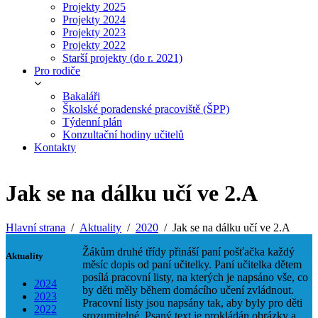
Projekty 2025
Projekty 2024
Projekty 2023
Projekty 2022
Starší projekty (do r. 2021)
Pro rodiče
Bakaláři
Školské poradenské pracoviště (ŠPP)
Týdenní plán
Konzultační hodiny učitelů
Kontakty
Jak se na dálku učí ve 2.A
Hlavní strana
Aktuality
2020
Jak se na dálku učí ve 2.A
Žákům druhé třídy přináší paní pošťačka každý
Aktuality
měsíc dopis od paní učitelky. Paní učitelka dětem
posílá pracovní listy, na kterých je napsáno vše, co
2024
by děti měly během domácího učení zvládnout.
2023
Pracovní listy jsou napsány tak, aby byly pro děti
2022
srozumitelné. Psaný text je prokládán obrázky a