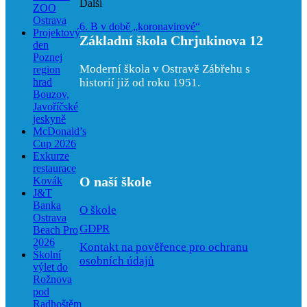
Další
ZOO
Ostrava
6. B v době „koronavirové“
Projektový
Základní škola Chrjukinova 12
den
Poznej
Moderní škola v Ostravě Zábřehu s
region
hrad
historií již od roku 1951.
Bouzov,
Javoříčské
jeskyně
McDonald’s
Cup 2026
Exkurze
restaurace
O naší škole
Kovák
J&T
Banka
O škole
Ostrava
GDPR
Beach Pro
2026
Kontakt na pověřence pro ochranu
Školní
osobních údajů
výlet do
Rožnova
pod
Radhoštěm