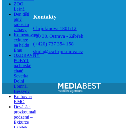
ZOO
Lešná
Den dětí
Kontakty
plný
radosti a
Chrjukinova 1801/12
zábavy
Komentovaná
700 30, Ostrava - Zábřeh
exkurze
(+420) 737 354 158
na haldu
Emu
skola@zschrjukinova.cz
OZDRAVNÝ
POBYT
na horské
chatě
Severka
Dolní
Lomná,
Beskydy
Knihovna
KMO
Deváťáci
prozkoumali
podzemí –
Exkurze
Landek