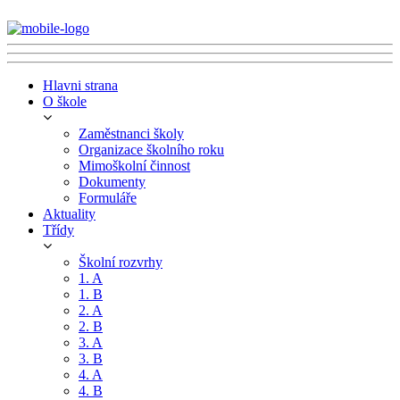
Hlavni strana
O škole
Zaměstnanci školy
Organizace školního roku
Mimoškolní činnost
Dokumenty
Formuláře
Aktuality
Třídy
Školní rozvrhy
1. A
1. B
2. A
2. B
3. A
3. B
4. A
4. B