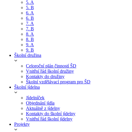
5. A
5. B
6. A
6. B
7. A
7. B
8. A
8. B
9. A
9. B
Školní družina
Celoroční plán činností ŠD
Vnitřní řád školní družiny
Kontakty do družiny
Školní vzdělávací program pro ŠD
Školní jídelna
Jídelníček
Objednání jídla
Aktuálně z jídelny
Kontakty do školní jídelny
Vnitřní řád školní jídelny
Projekty