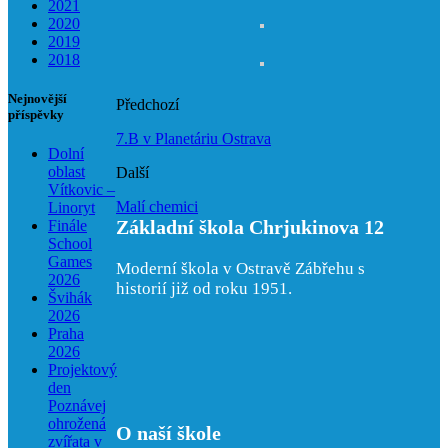
2021
2020
2019
2018
Nejnovější
Předchozí
příspěvky
7.B v Planetáriu Ostrava
Dolní
oblast
Další
Vítkovic –
Malí chemici
Linoryt
Základní škola Chrjukinova 12
Finále
School
Games
Moderní škola v Ostravě Zábřehu s
2026
historií již od roku 1951.
Švihák
2026
Praha
2026
Projektový
den
Poznávej
ohrožená
O naší škole
zvířata v