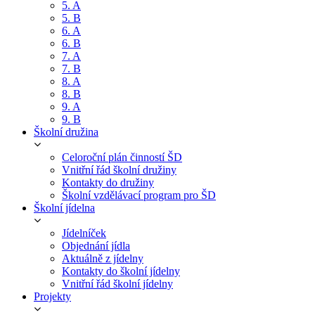
5. A
5. B
6. A
6. B
7. A
7. B
8. A
8. B
9. A
9. B
Školní družina
Celoroční plán činností ŠD
Vnitřní řád školní družiny
Kontakty do družiny
Školní vzdělávací program pro ŠD
Školní jídelna
Jídelníček
Objednání jídla
Aktuálně z jídelny
Kontakty do školní jídelny
Vnitřní řád školní jídelny
Projekty