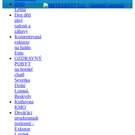
ZOO
Lešná
Den dětí
plný
radosti a
zábavy
Komentovaná
exkurze
na haldu
Emu
OZDRAVNÝ
POBYT
na horské
chatě
Severka
Dolní
Lomná,
Beskydy
Knihovna
KMO
Deváťáci
prozkoumali
podzemí –
Exkurze
Landek