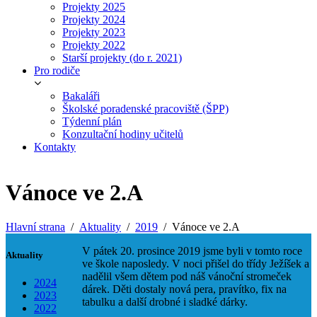
Projekty 2025
Projekty 2024
Projekty 2023
Projekty 2022
Starší projekty (do r. 2021)
Pro rodiče
Bakaláři
Školské poradenské pracoviště (ŠPP)
Týdenní plán
Konzultační hodiny učitelů
Kontakty
Vánoce ve 2.A
Hlavní strana
Aktuality
2019
Vánoce ve 2.A
V pátek 20. prosince 2019 jsme byli v tomto roce
Aktuality
ve škole naposledy. V noci přišel do třídy Ježíšek a
nadělil všem dětem pod náš vánoční stromeček
2024
dárek. Děti dostaly nová pera, pravítko, fix na
2023
tabulku a další drobné i sladké dárky.
2022