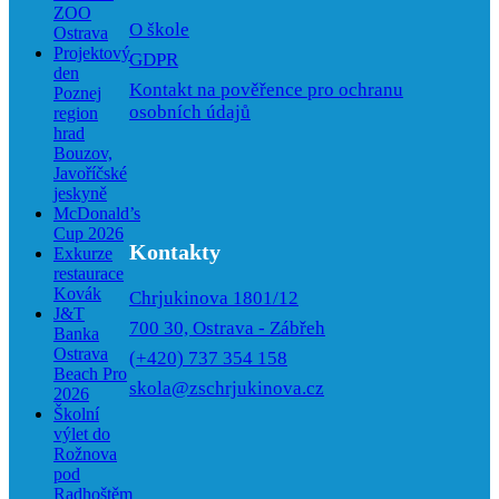
ZOO
O škole
Ostrava
Projektový
GDPR
den
Kontakt na pověřence pro ochranu
Poznej
osobních údajů
region
hrad
Bouzov,
Javoříčské
jeskyně
McDonald’s
Cup 2026
Kontakty
Exkurze
restaurace
Kovák
Chrjukinova 1801/12
J&T
700 30, Ostrava - Zábřeh
Banka
Ostrava
(+420) 737 354 158
Beach Pro
skola@zschrjukinova.cz
2026
Školní
výlet do
Rožnova
pod
Radhoštěm