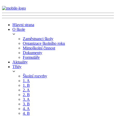
Hlavni strana
O škole
Zaměstnanci školy
Organizace školního roku
Mimoškolní činnost
Dokumenty
Formuláře
Aktuality
Třídy
Školní rozvrhy
1. A
1. B
2. A
2. B
3. A
3. B
4. A
4. B