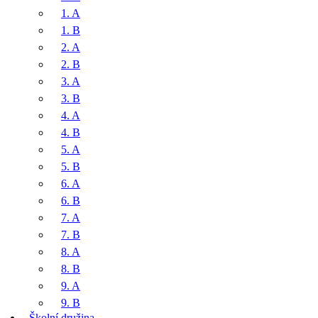
1. A
1. B
2. A
2. B
3. A
3. B
4. A
4. B
5. A
5. B
6. A
6. B
7. A
7. B
8. A
8. B
9. A
9. B
Školní družina