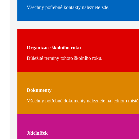
Všechny potřebné kontakty naleznete zde.
Organizace školního roku
Důležité termíny tohoto školního roku.
Dokumenty
Všechny potřebné dokumenty naleznete na jednom místě
Jídelníček