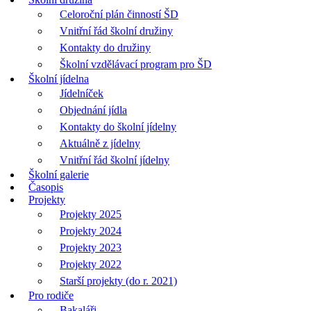
Celoroční plán činností ŠD
Vnitřní řád školní družiny
Kontakty do družiny
Školní vzdělávací program pro ŠD
Školní jídelna
Jídelníček
Objednání jídla
Kontakty do školní jídelny
Aktuálně z jídelny
Vnitřní řád školní jídelny
Školní galerie
Časopis
Projekty
Projekty 2025
Projekty 2024
Projekty 2023
Projekty 2022
Starší projekty (do r. 2021)
Pro rodiče
Bakaláři