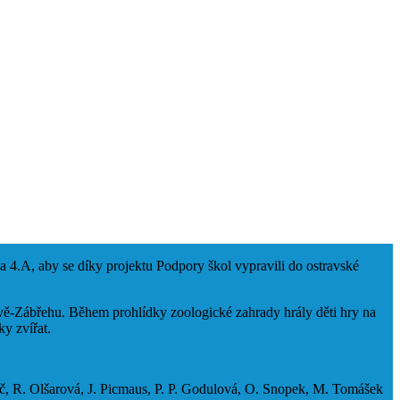
 a 4.A, aby se díky projektu Podpory škol vypravili do ostravské
avě-Zábřehu. Během prohlídky zoologické zahrady hrály děti hry na
y zvířat.
č, R. Olšarová, J. Picmaus, P. P. Godulová, O. Snopek, M. Tomášek