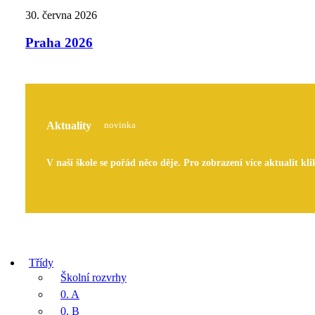
30. června 2026
Praha 2026
Aktuality
novinka
V naší škole se pořád něco děje. Pro zobrazení více aktualit kli
Třídy
Školní rozvrhy
0. A
0. B