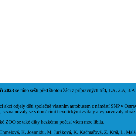
ří 2023
se ráno sešli před školou žáci z přípravných tříd, 1.A, 2.A, 3.A
cí akci odjely děti společně vlastním autobusem z náměstí SNP v Ostr
u, seznamovaly se s domácími i exotickými zvířaty a vybarvovaly obrázk
ké ZOO se také díky hezkému počasí všem moc líbila.
 Chmelová, K. Joannidu, M. Juráková, K. Kačmařová, Z. Král, L. Malá