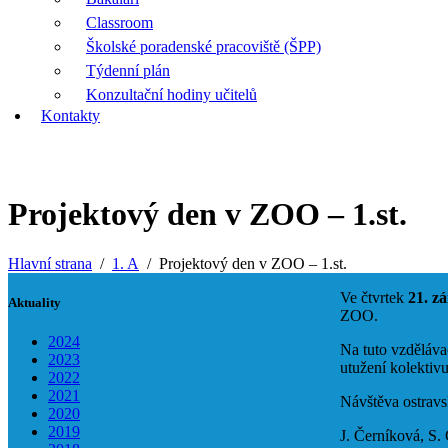
Classroom
Školské poradenské pracoviště (ŠPP)
Týdenní plán
Konzultační hodiny učitelů
Kontakty
Projektový den v ZOO – 1.st.
Hlavní strana
1. A
Projektový den v ZOO – 1.st.
Ve čtvrtek
21. zá
Aktuality
ZOO.
2024
Na tuto vzděláva
2023
utužení kolektiv
2022
2021
Návštěva ostravs
2020
2019
J. Černíková, S.