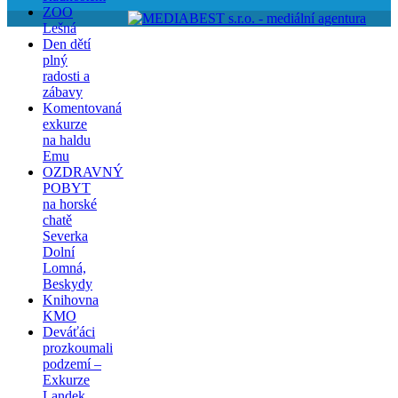
ZOO
Lešná
Den dětí
plný
radosti a
zábavy
Komentovaná
exkurze
na haldu
Emu
OZDRAVNÝ
POBYT
na horské
chatě
Severka
Dolní
Lomná,
Beskydy
Knihovna
KMO
Deváťáci
prozkoumali
podzemí –
Exkurze
Landek