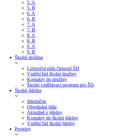
5. A
5. B
6. A
6. B
7. A
7. B
8. A
8. B
9. A
9. B
Školní družina
Celoroční plán činností ŠD
Vnitřní řád školní družiny
Kontakty do družiny
Školní vzdělávací program pro ŠD
Školní jídelna
Jídelníček
Objednání jídla
Aktuálně z jídelny
Kontakty do školní jídelny
Vnitřní řád školní jídelny
Projekty