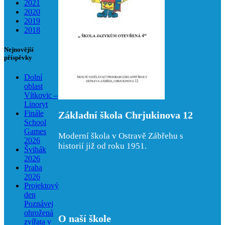
2021
2020
2019
2018
Nejnovější
příspěvky
Dolní
oblast
Vítkovic –
Linoryt
Finále
Základní škola Chrjukinova 12
School
Games
Moderní škola v Ostravě Zábřehu s
2026
historií již od roku 1951.
Švihák
2026
Praha
2026
Projektový
den
Poznávej
ohrožená
O naší škole
zvířata v