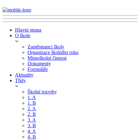
Hlavni strana
O škole
Zaměstnanci školy
Organizace školního roku
Mimoškolní činnost
Dokumenty
Formuláře
Aktuality
Třídy
Školní rozvrhy
1. A
1. B
2. A
2. B
3. A
3. B
4. A
4. B