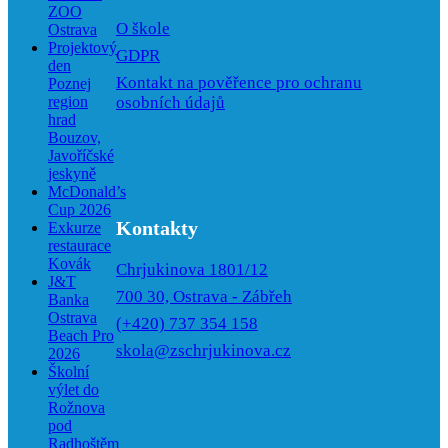
ZOO
O škole
Ostrava
Projektový
GDPR
den
Kontakt na pověřence pro ochranu
Poznej
osobních údajů
region
hrad
Bouzov,
Javoříčské
jeskyně
McDonald’s
Cup 2026
Kontakty
Exkurze
restaurace
Kovák
Chrjukinova 1801/12
J&T
700 30, Ostrava - Zábřeh
Banka
Ostrava
(+420) 737 354 158
Beach Pro
skola@zschrjukinova.cz
2026
Školní
výlet do
Rožnova
pod
Radhoštěm