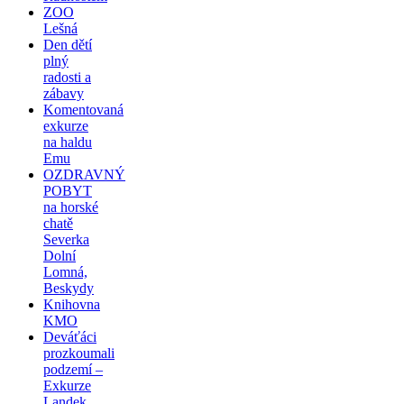
ZOO
Lešná
Den dětí
plný
radosti a
zábavy
Komentovaná
exkurze
na haldu
Emu
OZDRAVNÝ
POBYT
na horské
chatě
Severka
Dolní
Lomná,
Beskydy
Knihovna
KMO
Deváťáci
prozkoumali
podzemí –
Exkurze
Landek