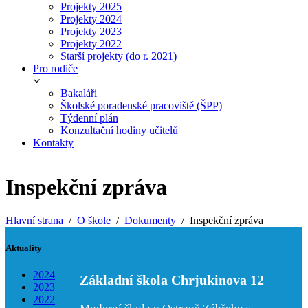
Projekty 2025
Projekty 2024
Projekty 2023
Projekty 2022
Starší projekty (do r. 2021)
Pro rodiče
Bakaláři
Školské poradenské pracoviště (ŠPP)
Týdenní plán
Konzultační hodiny učitelů
Kontakty
Inspekční zpráva
Hlavní strana
O škole
Dokumenty
Inspekční zpráva
Aktuality
2024
Základní škola Chrjukinova 12
2023
2022