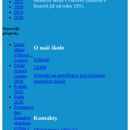
Moderní škola v Ostravě Zábřehu s
2021
historií již od roku 1951.
2020
2019
2018
Nejnovější
příspěvky
Dolní
O naší škole
oblast
Vítkovic –
O škole
Linoryt
Finále
GDPR
School
Kontakt na pověřence pro ochranu
Games
osobních údajů
2026
Švihák
2026
Praha
2026
Projektový
den
Kontakty
Poznávej
ohrožená
zvířata v
Chrjukinova 1801/12