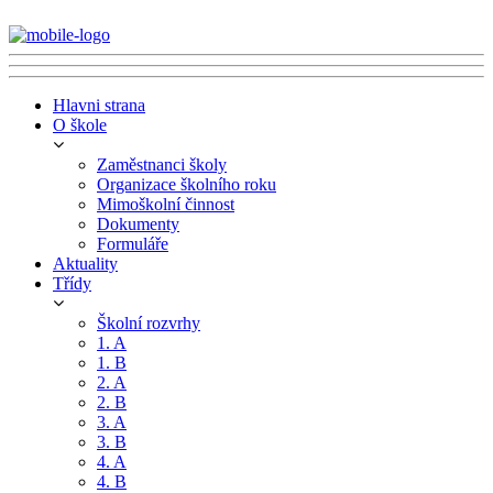
Hlavni strana
O škole
Zaměstnanci školy
Organizace školního roku
Mimoškolní činnost
Dokumenty
Formuláře
Aktuality
Třídy
Školní rozvrhy
1. A
1. B
2. A
2. B
3. A
3. B
4. A
4. B