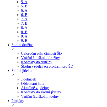
5. A
5. B
6. A
6. B
7. A
7. B
8. A
8. B
9. A
9. B
Školní družina
Celoroční plán činností ŠD
Vnitřní řád školní družiny
Kontakty do družiny
Školní vzdělávací program pro ŠD
Školní jídelna
Jídelníček
Objednání jídla
Aktuálně z jídelny
Kontakty do školní jídelny
Vnitřní řád školní jídelny
Projekty