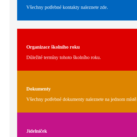
Všechny potřebné kontakty naleznete zde.
Organizace školního roku
Důležité termíny tohoto školního roku.
Dokumenty
Všechny potřebné dokumenty naleznete na jednom místě
Jídelníček