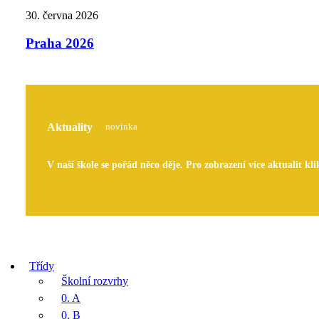
30. června 2026
Praha 2026
Aktuality
novinka
V naší škole se pořád něco děje. Pro zobrazení více aktualit kli
Třídy
Školní rozvrhy
0. A
0. B