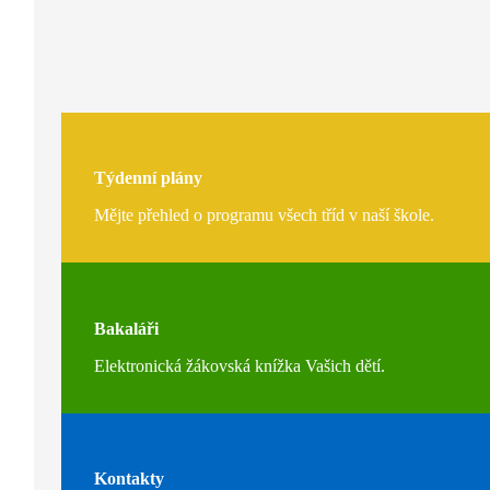
Týdenní plány
Mějte přehled o programu všech tříd v naší škole.
Bakaláři
Elektronická žákovská knížka Vašich dětí.
Kontakty