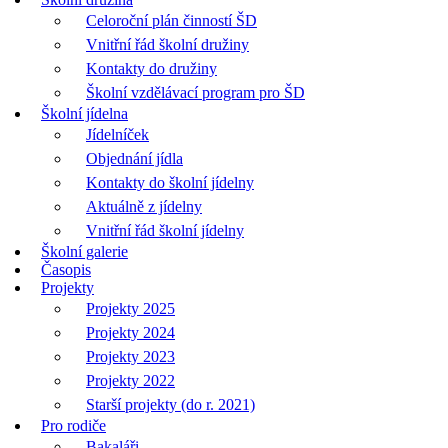
Celoroční plán činností ŠD
Vnitřní řád školní družiny
Kontakty do družiny
Školní vzdělávací program pro ŠD
Školní jídelna
Jídelníček
Objednání jídla
Kontakty do školní jídelny
Aktuálně z jídelny
Vnitřní řád školní jídelny
Školní galerie
Časopis
Projekty
Projekty 2025
Projekty 2024
Projekty 2023
Projekty 2022
Starší projekty (do r. 2021)
Pro rodiče
Bakaláři