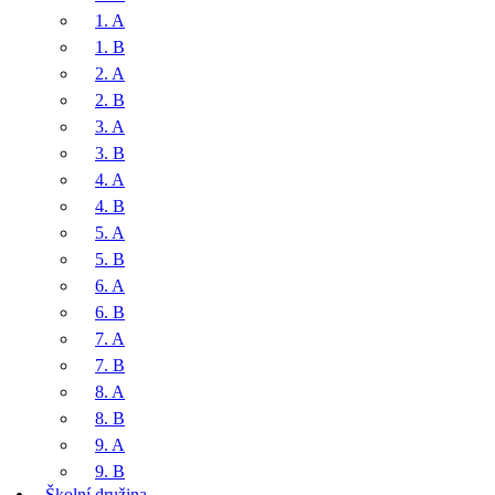
1. A
1. B
2. A
2. B
3. A
3. B
4. A
4. B
5. A
5. B
6. A
6. B
7. A
7. B
8. A
8. B
9. A
9. B
Školní družina