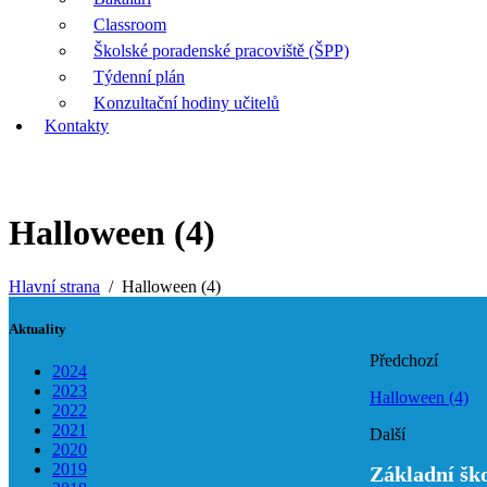
Classroom
Školské poradenské pracoviště (ŠPP)
Týdenní plán
Konzultační hodiny učitelů
Kontakty
Halloween (4)
Hlavní strana
Halloween (4)
Aktuality
Předchozí
2024
2023
Halloween (4)
2022
2021
Další
2020
2019
Základní šk