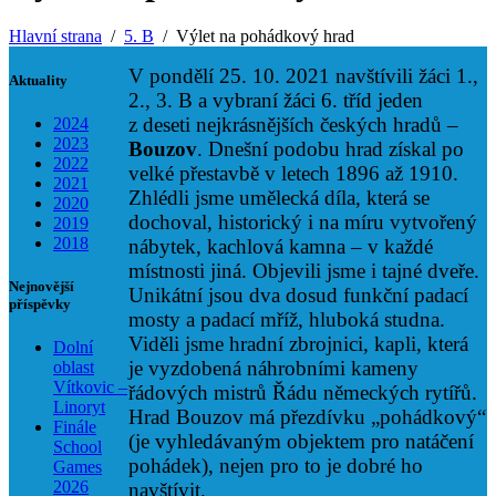
Hlavní strana
5. B
Výlet na pohádkový hrad
V pondělí 25. 10. 2021 navštívili žáci 1.,
Aktuality
2., 3. B a vybraní žáci 6. tříd jeden
z deseti nejkrásnějších českých hradů –
2024
2023
Bouzov
. Dnešní podobu hrad získal po
2022
velké přestavbě v letech 1896 až 1910.
2021
Zhlédli jsme umělecká díla, která se
2020
dochoval, historický i na míru vytvořený
2019
2018
nábytek, kachlová kamna – v každé
místnosti jiná. Objevili jsme i tajné dveře.
Nejnovější
Unikátní jsou dva dosud funkční padací
příspěvky
mosty a padací mříž, hluboká studna.
Viděli jsme hradní zbrojnici, kapli, která
Dolní
je vyzdobená náhrobními kameny
oblast
Vítkovic –
řádových mistrů Řádu německých rytířů.
Linoryt
Hrad Bouzov má přezdívku „pohádkový“
Finále
(je vyhledávaným objektem pro natáčení
School
pohádek), nejen pro to je dobré ho
Games
2026
navštívit.