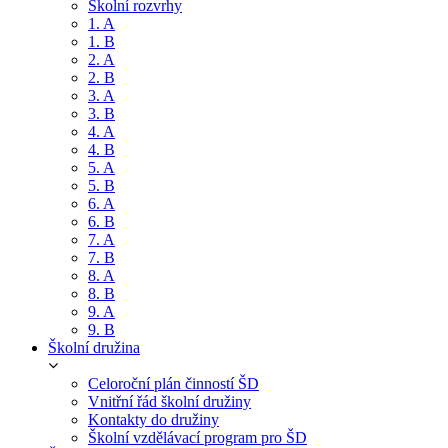
Školní rozvrhy
1. A
1. B
2. A
2. B
3. A
3. B
4. A
4. B
5. A
5. B
6. A
6. B
7. A
7. B
8. A
8. B
9. A
9. B
Školní družina
Celoroční plán činností ŠD
Vnitřní řád školní družiny
Kontakty do družiny
Školní vzdělávací program pro ŠD