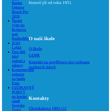
historií již od roku 1951.
Banka
Ostrava
Beach Pro
2026
Školní
výlet do
Rožnova
pod
O naší škole
Radhoštěm
ZOO
Lešná
O škole
Den dětí
GDPR
plný
radosti a
Kontakt na pověřence pro ochranu
zábavy
osobních údajů
Komentovaná
exkurze
na haldu
Emu
OZDRAVNÝ
POBYT
na horské
Kontakty
chatě
Severka
Chrjukinova 1801/12
Dolní