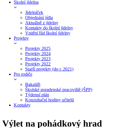
Školní jídelna
Jídelníček
Objednání jídla
Aktuálně z jídelny
Kontakty do školní jídelny
Vnitřní řád školní jídelny
Projekty
Projekty 2025
Projekty 2024
Projekty 2023
Projekty 2022
Starší projekty (do r. 2021)
Pro rodiče
Bakaláři
Školské poradenské pracoviště (ŠPP)
Týdenní plán
Konzultační hodiny učitelů
Kontakty
Výlet na pohádkový hrad