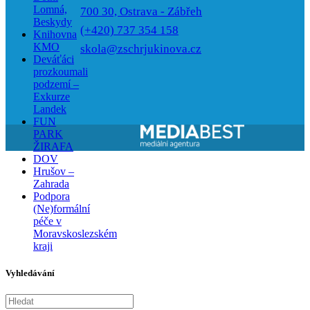
Lomná,
700 30, Ostrava - Zábřeh
Beskydy
(+420) 737 354 158
Knihovna
KMO
skola@zschrjukinova.cz
Deváťáci
prozkoumali
podzemí –
Exkurze
Landek
FUN
PARK
ŽIRAFA
DOV
Hrušov –
Zahrada
Podpora
(Ne)formální
péče v
Moravskoslezském
kraji
Vyhledávání