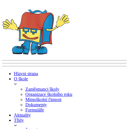
Hlavni strana
O škole
Zaměstnanci školy
Organizace školního roku
Mimoškolní činnost
Dokumenty
Formuláře
Aktuality
Třídy