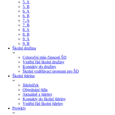
5. A
5. B
6. A
6. B
7. A
7. B
8. A
8. B
9. A
9. B
Školní družina
Celoroční plán činností ŠD
Vnitřní řád školní družiny
Kontakty do družiny
Školní vzdělávací program pro ŠD
Školní jídelna
Jídelníček
Objednání jídla
Aktuálně z jídelny
Kontakty do školní jídelny
Vnitřní řád školní jídelny
Projekty