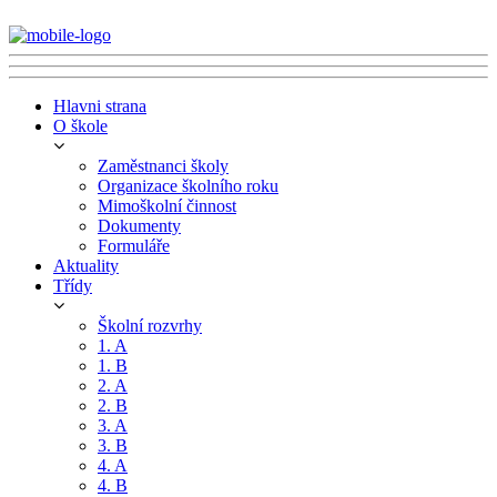
Hlavni strana
O škole
Zaměstnanci školy
Organizace školního roku
Mimoškolní činnost
Dokumenty
Formuláře
Aktuality
Třídy
Školní rozvrhy
1. A
1. B
2. A
2. B
3. A
3. B
4. A
4. B