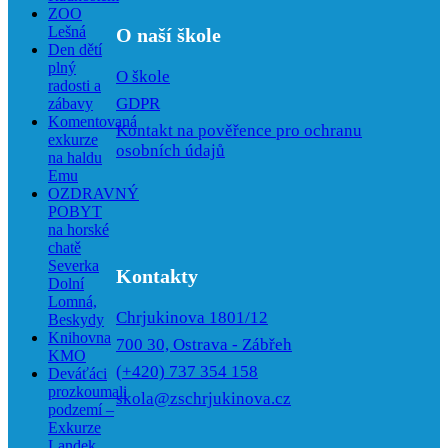
ZOO
Lešná
O naší škole
Den dětí
plný
O škole
radosti a
GDPR
zábavy
Komentovaná
Kontakt na pověřence pro ochranu
exkurze
osobních údajů
na haldu
Emu
OZDRAVNÝ
POBYT
na horské
chatě
Severka
Kontakty
Dolní
Lomná,
Chrjukinova 1801/12
Beskydy
Knihovna
700 30, Ostrava - Zábřeh
KMO
(+420) 737 354 158
Deváťáci
prozkoumali
skola@zschrjukinova.cz
podzemí –
Exkurze
Landek