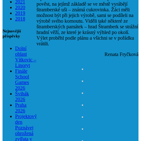
2021
pověst, na jejímž základě se ve městě vyrábějí
2020
štramberské uši – známá cukrovinka. Žáci měli
2019
možnost být při jejich výrobě, sami se podíleli na
2018
výrobě svého kornoutu. Viděli také některé ze
štramberských památek – hrad Štramberk se strážní
Nejnovější
hradní věží, ze které je krásný výhled po okolí.
příspěvky
Výlet proběhl podle plánu a všichni se v pořádku
vrátili.
Dolní
oblast
Renata Fryčková
Vítkovic –
Linoryt
Finále
School
Games
2026
Švihák
2026
Praha
2026
Projektový
den
Poznávej
ohrožená
zvířata v