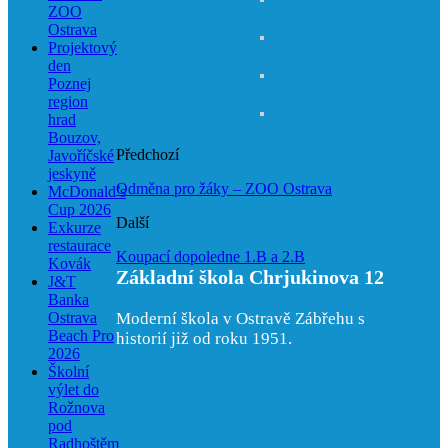
ZOO
Ostrava
Projektový
den
Poznej
region
hrad
Bouzov,
Předchozí
Javoříčské
jeskyně
Odměna pro žáky – ZOO Ostrava
McDonald’s
Cup 2026
Další
Exkurze
restaurace
Koupací dopoledne 1.B a 2.B
Kovák
Základní škola Chrjukinova 12
J&T
Banka
Ostrava
Moderní škola v Ostravě Zábřehu s
Beach Pro
historií již od roku 1951.
2026
Školní
výlet do
Rožnova
pod
Radhoštěm