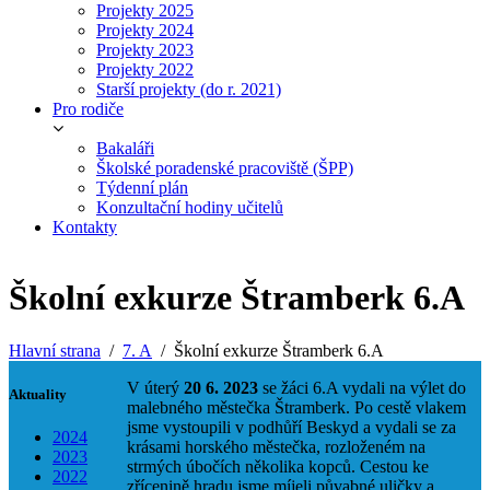
Projekty 2025
Projekty 2024
Projekty 2023
Projekty 2022
Starší projekty (do r. 2021)
Pro rodiče
Bakaláři
Školské poradenské pracoviště (ŠPP)
Týdenní plán
Konzultační hodiny učitelů
Kontakty
Školní exkurze Štramberk 6.A
Hlavní strana
7. A
Školní exkurze Štramberk 6.A
V úterý
20 6. 2023
se žáci 6.A vydali na výlet do
Aktuality
malebného městečka Štramberk. Po cestě vlakem
jsme vystoupili v podhůří Beskyd a vydali se za
2024
krásami horského městečka, rozloženém na
2023
strmých úbočích několika kopců. Cestou ke
2022
zřícenině hradu jsme míjeli půvabné uličky a