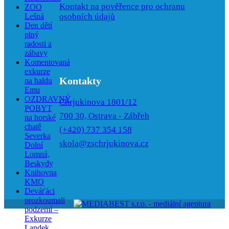
Kontakt na pověřence pro ochranu
ZOO
osobních údajů
Lešná
Den dětí
plný
radosti a
zábavy
Komentovaná
exkurze
Kontakty
na haldu
Emu
OZDRAVNÝ
Chrjukinova 1801/12
POBYT
700 30, Ostrava - Zábřeh
na horské
chatě
(+420) 737 354 158
Severka
skola@zschrjukinova.cz
Dolní
Lomná,
Beskydy
Knihovna
KMO
Deváťáci
prozkoumali
podzemí –
Exkurze
Landek