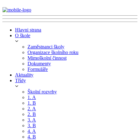
Hlavni strana
O škole
Zaměstnanci školy
Organizace školního roku
Mimoškolní činnost
Dokumenty
Formuláře
Aktuality
Třídy
Školní rozvrhy
1. A
1. B
2. A
2. B
3. A
3. B
4. A
4. B