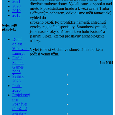
2021
dřevěné roubené domy. Vydali jsme se vysoko nad
2020
město k pozůstatkům hradu a k věži zvané Trúba
2019
s dřevěným ochozem, odkud jsme měli fantastický
2018
výhled do
širokého okolí. Po prohlídce náměstí, zhlédnutí
Nejnovější
výroby regionální speciality, Štramberských uší,
příspěvky
jsme naše kroky směřovali k vrcholu Kotouč a
jeskyni Šipka, kterou proslavily archeologické
Dolní
nálezy.
oblast
Vítkovic –
Výlet jsme si všichni ve slunečném a horkém
Linoryt
počasí velmi užili.
Finále
School
Jan Nikl
Games
2026
Švihák
2026
Praha
2026
Projektový
den
Poznávej
ohrožená
zvířata v