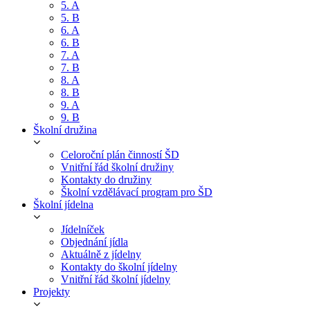
5. A
5. B
6. A
6. B
7. A
7. B
8. A
8. B
9. A
9. B
Školní družina
Celoroční plán činností ŠD
Vnitřní řád školní družiny
Kontakty do družiny
Školní vzdělávací program pro ŠD
Školní jídelna
Jídelníček
Objednání jídla
Aktuálně z jídelny
Kontakty do školní jídelny
Vnitřní řád školní jídelny
Projekty