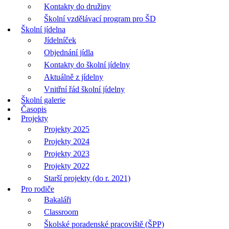
Kontakty do družiny
Školní vzdělávací program pro ŠD
Školní jídelna
Jídelníček
Objednání jídla
Kontakty do školní jídelny
Aktuálně z jídelny
Vnitřní řád školní jídelny
Školní galerie
Časopis
Projekty
Projekty 2025
Projekty 2024
Projekty 2023
Projekty 2022
Starší projekty (do r. 2021)
Pro rodiče
Bakaláři
Classroom
Školské poradenské pracoviště (ŠPP)