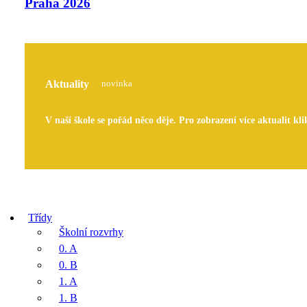
Praha 2026
Aktuality
novinka
V naší škole se pořád něco děje. Pro zobrazení více aktualit kli
Třídy
Školní rozvrhy
0. A
0. B
1. A
1. B