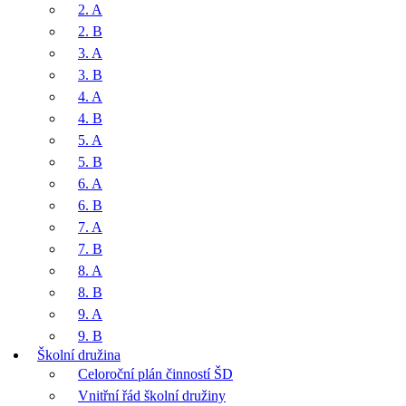
2. A
2. B
3. A
3. B
4. A
4. B
5. A
5. B
6. A
6. B
7. A
7. B
8. A
8. B
9. A
9. B
Školní družina
Celoroční plán činností ŠD
Vnitřní řád školní družiny