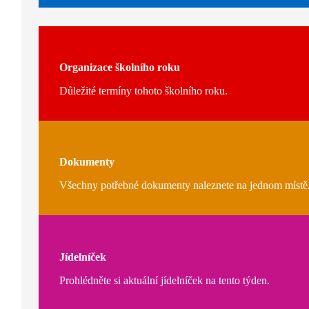
Organizace školního roku
Důležité termíny tohoto školního roku.
Dokumenty
Všechny potřebné dokumenty naleznete na jednom místě
Jídelníček
Prohlédněte si aktuální jídelníček na tento týden.