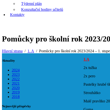
Týdenní plán
Konzultační hodiny učitelů
Kontakty
Pomůcky pro školní rok 2023/20
Hlavní strana
1. A
Pomůcky pro školní rok 2023/2024 – 1. stup
1.A
Aktuality
2x tužka
2024
2023
2x pero
2022
2021
Pastelky hrubé 6
2020
2019
Strouhátko
2018
Malé pravítko 2
Nejnovější příspěvky
Guma