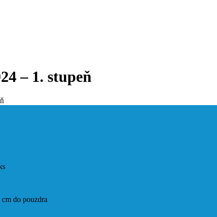
24 – 1. stupeň
eň
ks
0 cm do pouzdra