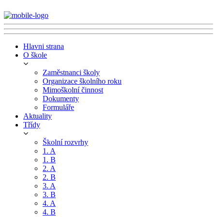
Hlavni strana
O škole
Zaměstnanci školy
Organizace školního roku
Mimoškolní činnost
Dokumenty
Formuláře
Aktuality
Třídy
Školní rozvrhy
1. A
1. B
2. A
2. B
3. A
3. B
4. A
4. B