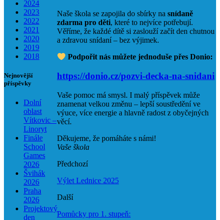
2024
2023
Naše škola se zapojila do sbírky na
snídaně
2022
zdarma pro děti
, které to nejvíce potřebují.
2021
Věříme, že každé dítě si zaslouží začít den chutnou
2020
a zdravou snídaní – bez výjimek.
2019
2018
Podpořit nás můžete jednoduše přes Donio:
https://donio.cz/pozvi-decka-na-snidani
Nejnovější
příspěvky
Vaše pomoc má smysl. I malý příspěvek může
Dolní
znamenat velkou změnu – lepší soustředění ve
oblast
výuce, více energie a hlavně radost z obyčejných
Vítkovic –
věcí.
Linoryt
Finále
Děkujeme, že pomáháte s námi!
School
Vaše škola
Games
Předchozí
2026
Švihák
Výlet Lednice 2025
2026
Praha
Další
2026
Projektový
Pomůcky pro 1. stupeň:
den