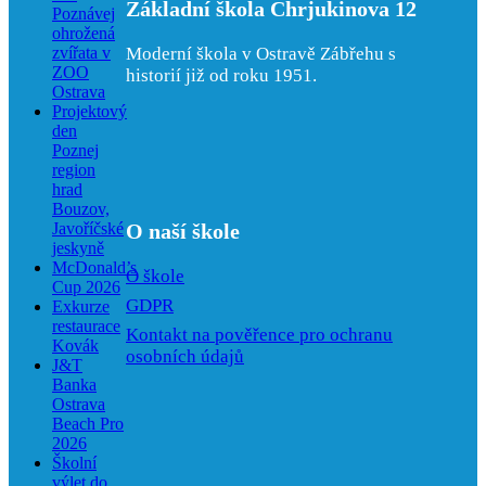
Základní škola Chrjukinova 12
Poznávej
ohrožená
Moderní škola v Ostravě Zábřehu s
zvířata v
ZOO
historií již od roku 1951.
Ostrava
Projektový
den
Poznej
region
hrad
Bouzov,
O naší škole
Javoříčské
jeskyně
McDonald’s
O škole
Cup 2026
GDPR
Exkurze
restaurace
Kontakt na pověřence pro ochranu
Kovák
osobních údajů
J&T
Banka
Ostrava
Beach Pro
2026
Školní
výlet do