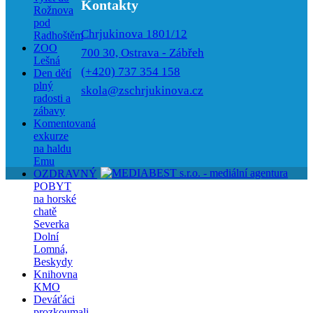
Kontakty
Rožnova
pod
Chrjukinova 1801/12
Radhoštěm
ZOO
700 30, Ostrava - Zábřeh
Lešná
(+420) 737 354 158
Den dětí
plný
skola@zschrjukinova.cz
radosti a
zábavy
Komentovaná
exkurze
na haldu
Emu
OZDRAVNÝ
POBYT
na horské
chatě
Severka
Dolní
Lomná,
Beskydy
Knihovna
KMO
Deváťáci
prozkoumali