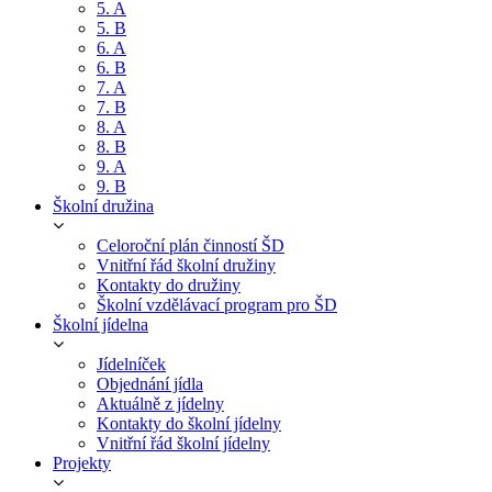
5. A
5. B
6. A
6. B
7. A
7. B
8. A
8. B
9. A
9. B
Školní družina
Celoroční plán činností ŠD
Vnitřní řád školní družiny
Kontakty do družiny
Školní vzdělávací program pro ŠD
Školní jídelna
Jídelníček
Objednání jídla
Aktuálně z jídelny
Kontakty do školní jídelny
Vnitřní řád školní jídelny
Projekty