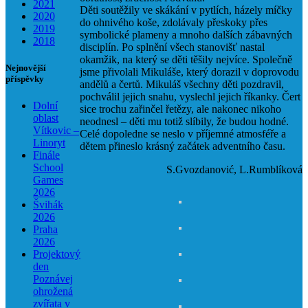
2021
Děti soutěžily ve skákání v pytlích, házely míčky
2020
do ohnivého koše, zdolávaly přeskoky přes
2019
symbolické plameny a mnoho dalších zábavných
2018
disciplín. Po splnění všech stanovišť nastal
okamžik, na který se děti těšily nejvíce. Společně
Nejnovější
jsme přivolali Mikuláše, který dorazil v doprovodu
příspěvky
andělů a čertů. Mikuláš všechny děti pozdravil,
pochválil jejich snahu, vyslechl jejich říkanky. Čert
Dolní
sice trochu zařinčel řetězy, ale nakonec nikoho
oblast
neodnesl – děti mu totiž slíbily, že budou hodné.
Vítkovic –
Celé dopoledne se neslo v příjemné atmosféře a
Linoryt
dětem přineslo krásný začátek adventního času.
Finále
School
S.Gvozdanović, L.Rumblíková
Games
2026
Švihák
2026
Praha
2026
Projektový
den
Poznávej
ohrožená
zvířata v