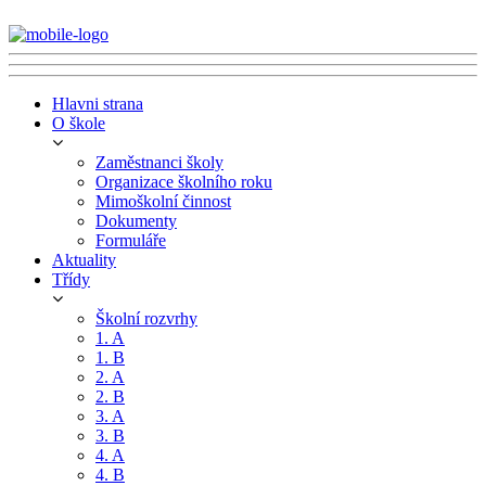
Hlavni strana
O škole
Zaměstnanci školy
Organizace školního roku
Mimoškolní činnost
Dokumenty
Formuláře
Aktuality
Třídy
Školní rozvrhy
1. A
1. B
2. A
2. B
3. A
3. B
4. A
4. B