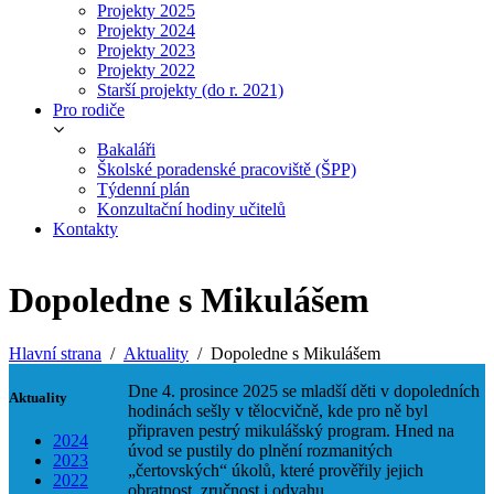
Projekty 2025
Projekty 2024
Projekty 2023
Projekty 2022
Starší projekty (do r. 2021)
Pro rodiče
Bakaláři
Školské poradenské pracoviště (ŠPP)
Týdenní plán
Konzultační hodiny učitelů
Kontakty
Dopoledne s Mikulášem
Hlavní strana
Aktuality
Dopoledne s Mikulášem
Dne 4. prosince 2025 se mladší děti v dopoledních
Aktuality
hodinách sešly v tělocvičně, kde pro ně byl
připraven pestrý mikulášský program. Hned na
2024
úvod se pustily do plnění rozmanitých
2023
„čertovských“ úkolů, které prověřily jejich
2022
obratnost, zručnost i odvahu.