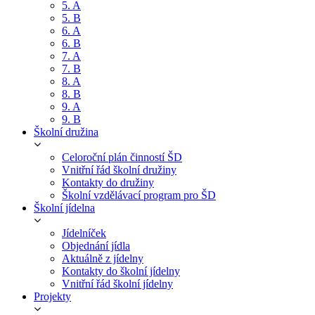
5. A
5. B
6. A
6. B
7. A
7. B
8. A
8. B
9. A
9. B
Školní družina
Celoroční plán činností ŠD
Vnitřní řád školní družiny
Kontakty do družiny
Školní vzdělávací program pro ŠD
Školní jídelna
Jídelníček
Objednání jídla
Aktuálně z jídelny
Kontakty do školní jídelny
Vnitřní řád školní jídelny
Projekty