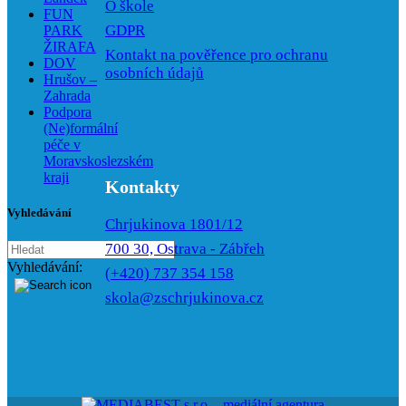
O škole
FUN
GDPR
PARK
ŽIRAFA
Kontakt na pověřence pro ochranu
DOV
osobních údajů
Hrušov –
Zahrada
Podpora
(Ne)formální
péče v
Moravskoslezském
kraji
Kontakty
Vyhledávání
Chrjukinova 1801/12
700 30, Ostrava - Zábřeh
Vyhledávání:
(+420) 737 354 158
skola@zschrjukinova.cz