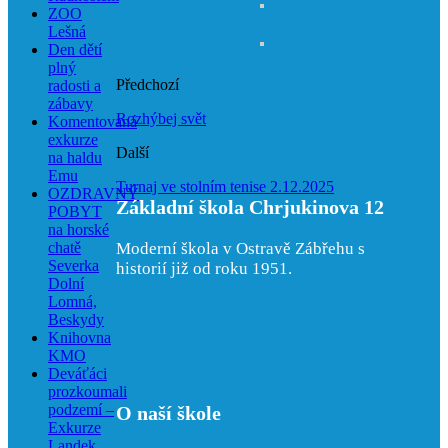
ZOO
Lešná
Den dětí
plný
Předchozí
radosti a
zábavy
Rozhýbej svět
Komentovaná
exkurze
Další
na haldu
Emu
Turnaj ve stolním tenise 2.12.2025
OZDRAVNÝ
Základní škola Chrjukinova 12
POBYT
na horské
chatě
Moderní škola v Ostravě Zábřehu s
Severka
historií již od roku 1951.
Dolní
Lomná,
Beskydy
Knihovna
KMO
Deváťáci
prozkoumali
podzemí –
O naší škole
Exkurze
Landek