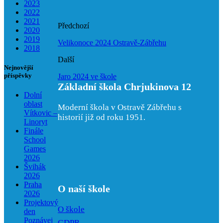
2023
2022
2021
Předchozí
2020
2019
Velikonoce 2024 Ostravě-Zábřehu
2018
Další
Nejnovější
příspěvky
Jaro 2024 ve škole
Základní škola Chrjukinova 12
Dolní
oblast
Moderní škola v Ostravě Zábřehu s
Vítkovic –
historií již od roku 1951.
Linoryt
Finále
School
Games
2026
Švihák
2026
Praha
O naší škole
2026
Projektový
O škole
den
Poznávej
GDPR