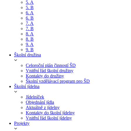
5. A
5. B
6. A
6. B
7. A
7. B
8. A
8. B
9. A
9. B
Školní družina
Celoroční plán činností ŠD
Vnitřní řád školní družiny
Kontakty do družiny
Školní vzdělávací program pro ŠD
Školní jídelna
Jídelníček
Objednání jídla
Aktuálně z jídelny
Kontakty do školní jídelny
Vnitřní řád školní jídelny
Projekty