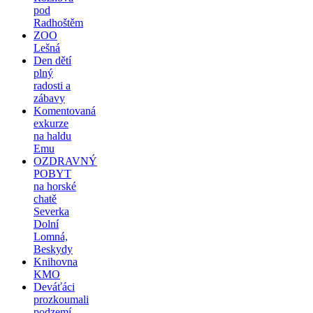
pod
Radhoštěm
ZOO
Lešná
Den dětí
plný
radosti a
zábavy
Komentovaná
exkurze
na haldu
Emu
OZDRAVNÝ
POBYT
na horské
chatě
Severka
Dolní
Lomná,
Beskydy
Knihovna
KMO
Deváťáci
prozkoumali
podzemí –