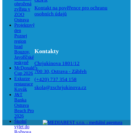
ohrožená
Kontakt na pověřence pro ochranu
zvířata v
osobních údajů
ZOO
Ostrava
Projektový
den
Poznej
region
hrad
Kontakty
Bouzov,
Javoříčské
jeskyně
Chrjukinova 1801/12
McDonald’s
700 30, Ostrava - Zábřeh
Cup 2026
Exkurze
(+420) 737 354 158
restaurace
skola@zschrjukinova.cz
Kovák
J&T
Banka
Ostrava
Beach Pro
2026
Školní
výlet do
Rožnova