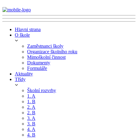
Hlavni strana
O škole
Zaměstnanci školy
Organizace školního roku
Mimoškolní činnost
Dokumenty
Formuláře
Aktuality
Třídy
Školní rozvrhy
1. A
1. B
2. A
2. B
3. A
3. B
4. A
4. B