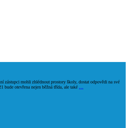
í zástupci mohli zhlédnout prostory školy, dostat odpovědi na své
/21 bude otevřena nejen běžná třída, ale také
…