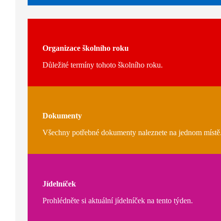
Organizace školního roku
Důležité termíny tohoto školního roku.
Dokumenty
Všechny potřebné dokumenty naleznete na jednom místě
Jídelníček
Prohlédněte si aktuální jídelníček na tento týden.