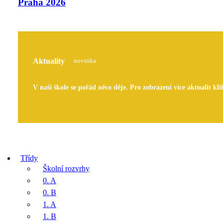
Praha 2026
Aktuality
novinka
V naší škole se pořád něco děje. Pro zobrazení více aktualit kli
Třídy
Školní rozvrhy
0. A
0. B
1. A
1. B