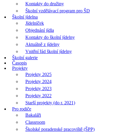
Kontakty do družiny
Školní vzdělávací program pro ŠD
Školní jídelna
Jídelníček
Objednání jídla
Kontakty do školní jídelny
Aktuálně z jídelny
Vnitřní řád školní jídelny
Školní galerie
Časopis
Projekty
Projekty 2025
Projekty 2024
Projekty 2023
Projekty 2022
Starší projekty (do r. 2021)
Pro rodiče
Bakaláři
Classroom
Školské poradenské pracoviště (ŠPP)