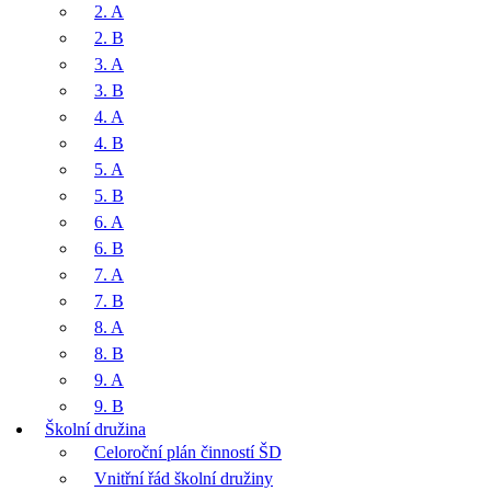
2. A
2. B
3. A
3. B
4. A
4. B
5. A
5. B
6. A
6. B
7. A
7. B
8. A
8. B
9. A
9. B
Školní družina
Celoroční plán činností ŠD
Vnitřní řád školní družiny