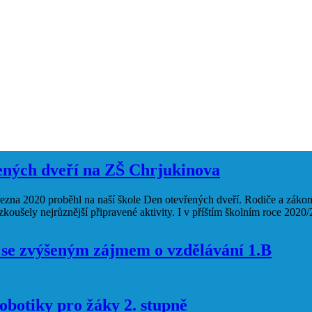
ených dveří na ZŠ Chrjukinova
řezna 2020 proběhl na naší škole Den otevřených dveří. Rodiče a zákonn
yzkoušely nejrůznější připravené aktivity. I v příštím školním roce 2020
í se zvýšeným zájmem o vzdělávání 1.B
botiky pro žáky 2. stupně