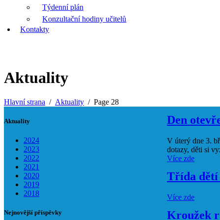
Týdenní plán
Konzultační hodiny učitelů
Kontakty
Aktuality
Hlavní strana
Aktuality
Page 28
Den otevř
Aktuality
2024
V úterý dne 3. b
2023
dotazy, děti si v
2022
Více zde
2021
Třída dět
2020
2019
2018
Více zde
Kroužek ro
Nejnovější příspěvky