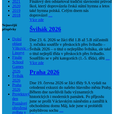
2021
Finálový den odstartoval tradiční slavnostní průvod
2020
škol, který doprovázela česká státní hymna a letos
2019
také hymna polská. Celým dnem nás
2018
doprovázel
…
Více zde
Nejnovější
Švihák 2026
příspěvky
Dolní
Dne 23. 6. 2026 se žáci tříd 1.B až 5.B zúčastnili
oblast
3. ročníku soutěže v přeskocích přes švihadlo –
Vítkovic –
Švihák 2026 – o titul o nejlepšího šviháka, ale také
Linoryt
o titul nejlepší třída v přeskocích přes švihadlo.
Finále
Soutěžilo se v pěti kategoriích (1.-5. třída), děti
…
School
Více zde
Games
Praha 2026
2026
Švihák
2026
Dne 19. června 2026 se žáci třídy 9.A vydali na
Praha
celodenní exkurzi do našeho hlavního města Prahy.
2026
Během dne navštívili řadu významných
Projektový
historických i moderních památek. Po příjezdu
den
jsme se prošli Václavským náměstím a zamířili k
Poznávej
obchodnímu domu Máj, kde jsme si prohlédli
ohrožená
pohyblivou sochu
…
zvířata v