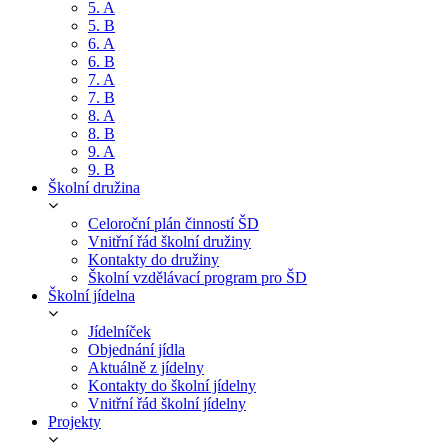
5. A
5. B
6. A
6. B
7. A
7. B
8. A
8. B
9. A
9. B
Školní družina
Celoroční plán činností ŠD
Vnitřní řád školní družiny
Kontakty do družiny
Školní vzdělávací program pro ŠD
Školní jídelna
Jídelníček
Objednání jídla
Aktuálně z jídelny
Kontakty do školní jídelny
Vnitřní řád školní jídelny
Projekty