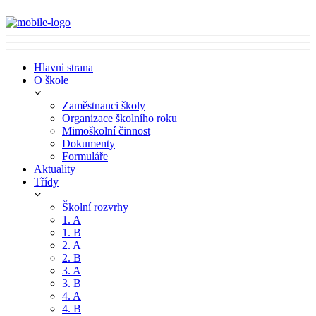
Hlavni strana
O škole
Zaměstnanci školy
Organizace školního roku
Mimoškolní činnost
Dokumenty
Formuláře
Aktuality
Třídy
Školní rozvrhy
1. A
1. B
2. A
2. B
3. A
3. B
4. A
4. B