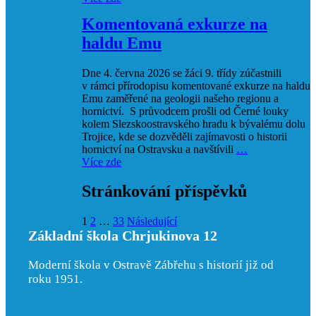
Komentovaná exkurze na
haldu Emu
Dne 4. června 2026 se žáci 9. třídy zúčastnili
v rámci přírodopisu komentované exkurze na haldu
Emu zaměřené na geologii našeho regionu a
hornictví. S průvodcem prošli od Černé louky
kolem Slezskoostravského hradu k bývalému dolu
Trojice, kde se dozvěděli zajímavosti o historii
hornictví na Ostravsku a navštívili
…
Více zde
Stránkování příspěvků
1
2
…
33
Následující
Základní škola Chrjukinova 12
Moderní škola v Ostravě Zábřehu s historií již od
roku 1951.