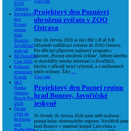
Více zde
ZOO
Ostrava
Projektový den Poznávej
Projektový
ohrožená zvířata v ZOO
den
Poznej
Ostrava
region
hrad
Dne 24. června 2026 se žáci tříd 1.B až 8.B
Bouzov,
zúčastnili vzdělávací exkurze do ZOO Ostrava.
Javoříčské
Pro děti byl připraven zajímavý program s
jeskyně
názvem „Poznej ohrožená zvířata“, během kterého
McDonald’s
se dozvěděly mnoho informací o živočiších,
Cup 2026
kterým v přírodě hrozí vyhynutí, a o možnostech
Exkurze
jejich ochrany. Žáci
…
restaurace
Více zde
Kovák
J&T
Projektový den Poznej region
Banka
Ostrava
hrad Bouzov, Javoříčské
Beach Pro
jeskyně
2026
Školní
výlet do
Ve čtvrtek 18. června 2026 jsme měli možnost
Rožnova
poznat krásy olomouckého regionu. Navštívili jsme
pod
hrad Bouzov v malebné krajině Litovelska a
Radhoštěm