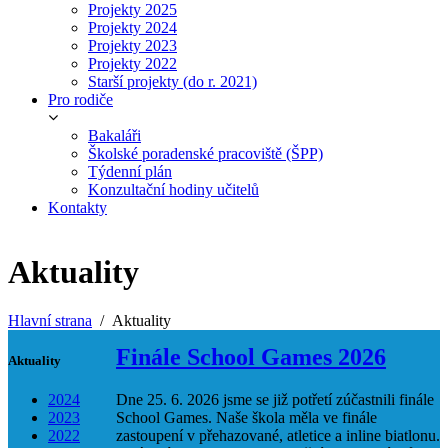
Projekty 2025
Projekty 2024
Projekty 2023
Projekty 2022
Starší projekty (do r. 2021)
Pro rodiče
Bakaláři
Školské poradenské pracoviště (ŠPP)
Týdenní plán
Konzultační hodiny učitelů
Kontakty
Aktuality
Hlavní strana
Aktuality
Finále School Games 2026
Aktuality
2024
Dne 25. 6. 2026 jsme se již potřetí zúčastnili finále
2023
School Games. Naše škola měla ve finále
2022
zastoupení v přehazované, atletice a inline biatlonu.