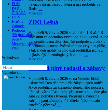
FUN
navazovala na besedu, která u nás proběhla ve
PARK
škole.
…
ŽIRAFA
Více zde
DOV
ZOO Lešná
Hrušov –
Zahrada
Podpora
V pondělí 9. června 2026 se žáci tříd 1.B až 5.B
(Ne)formální
zúčastnili celodenního výletu do ZOO Lešná. Akce
péče v
byla realizována díky finanční podpoře z projektu
Moravskoslezském
Talentmanagement. Počasí nám po celý den přálo,
kraji
a tak si děti mohly naplno užít prohlídku jedné z
nejkrásnějších zoologických zahrad
…
Vyhledávání
Více zde
Den dětí plný radosti a zábavy
Vyhledávání:
V pondělí 8. června 2026 se na školním hřišti
uskutečnil Den dětí pro naše žáky a jejich rodiče.
Akce probíhala za krásného slunečného počasí a
přinesla všem účastníkům příjemné odpoledne plné
zábavy, pohybu i tvoření. Program slavnostně
zahájila paní zástupkyně ředitele. Následovalo
taneční a pěvecké
…
Více zde