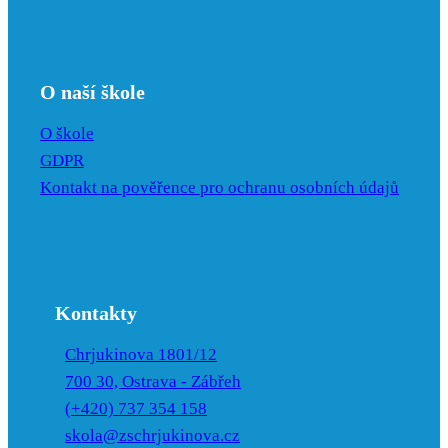
O naší škole
O škole
GDPR
Kontakt na pověřence pro ochranu osobních údajů
Kontakty
Chrjukinova 1801/12
700 30, Ostrava - Zábřeh
(+420) 737 354 158
skola@zschrjukinova.cz