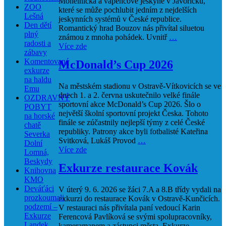
Mohelnicka a vápencové jeskyně v Javoříčku,
ZOO
které se může pochlubit jedním z nejdelších
Lešná
jeskynních systémů v České republice.
Den dětí
Romantický hrad Bouzov nás přivítal siluetou
plný
známou z mnoha pohádek. Uvnitř
…
radosti a
Více zde
zábavy
Komentovaná
McDonald’s Cup 2026
exkurze
na haldu
Na městském stadionu v Ostravě-Vítkovicích se ve
Emu
dnech 1. a 2. června uskutečnilo velké finále
OZDRAVNÝ
sportovní akce McDonald’s Cup 2026. Šlo o
POBYT
největší školní sportovní projekt Česka. Tohoto
na horské
finále se zúčastnily nejlepší týmy z celé České
chatě
republiky. Patrony akce byli fotbalisté Kateřina
Severka
Svitková, Lukáš Provod
…
Dolní
Více zde
Lomná,
Beskydy
Exkurze restaurace Kovák
Knihovna
KMO
Deváťáci
V úterý 9. 6. 2026 se žáci 7.A a 8.B třídy vydali na
prozkoumali
exkurzi do restaurace Kovák v Ostravě-Kunčicích.
podzemí –
V restauraci nás přivítala paní vedoucí Karin
Exkurze
Ferencová Pavlíková se svými spolupracovníky,
Landek
kameramanem a zástupci města. Exkurze